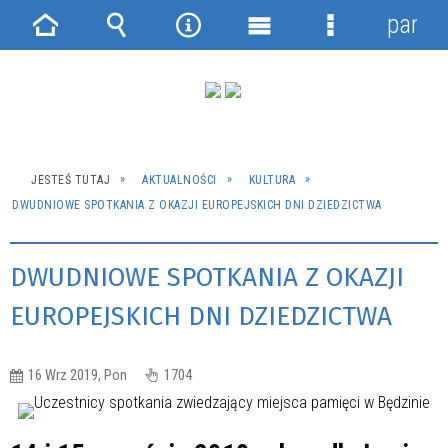
panel
Strona
Wyszukiwarka
Narzędzia
Menu
Menu
główna
główne
szczegółowe
JESTEŚ TUTAJ
AKTUALNOŚCI
KULTURA
DWUDNIOWE SPOTKANIA Z OKAZJI EUROPEJSKICH DNI DZIEDZICTWA
DWUDNIOWE SPOTKANIA Z OKAZJI
EUROPEJSKICH DNI DZIEDZICTWA
16 Wrz 2019, Pon
1704