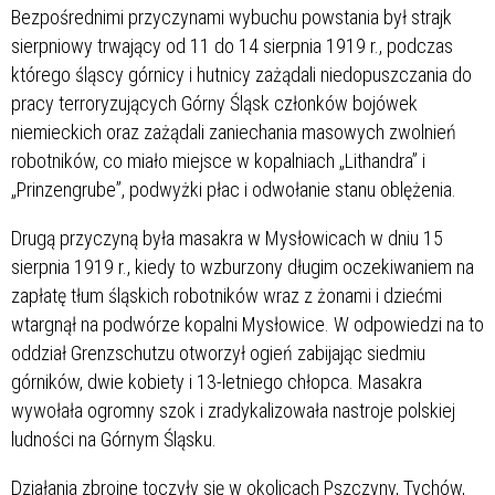
Bezpośrednimi przyczynami wybuchu powstania był strajk
sierpniowy trwający od 11 do 14 sierpnia 1919 r., podczas
którego śląscy górnicy i hutnicy zażądali niedopuszczania do
pracy terroryzujących Górny Śląsk członków bojówek
niemieckich oraz zażądali zaniechania masowych zwolnień
robotników, co miało miejsce w kopalniach „Lithandra” i
„Prinzengrube”, podwyżki płac i odwołanie stanu oblężenia.
Drugą przyczyną była masakra w Mysłowicach w dniu 15
sierpnia 1919 r., kiedy to wzburzony długim oczekiwaniem na
zapłatę tłum śląskich robotników wraz z żonami i dziećmi
wtargnął na podwórze kopalni Mysłowice. W odpowiedzi na to
oddział Grenzschutzu otworzył ogień zabijając siedmiu
górników, dwie kobiety i 13-letniego chłopca. Masakra
wywołała ogromny szok i zradykalizowała nastroje polskiej
ludności na Górnym Śląsku.
Działania zbrojne toczyły się w okolicach Pszczyny, Tychów,