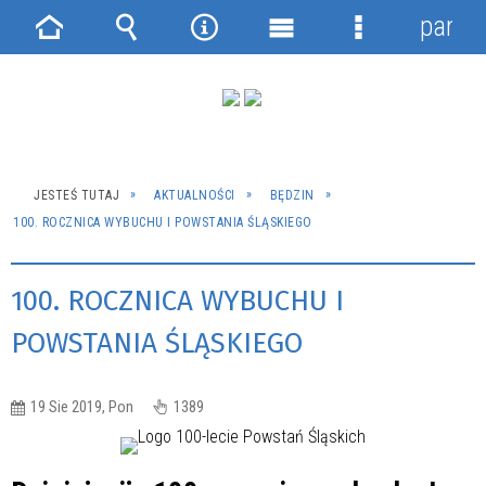
panel
Strona
Wyszukiwarka
Narzędzia
Menu
Menu
główna
główne
szczegółowe
JESTEŚ TUTAJ
AKTUALNOŚCI
BĘDZIN
100. ROCZNICA WYBUCHU I POWSTANIA ŚLĄSKIEGO
100. ROCZNICA WYBUCHU I
POWSTANIA ŚLĄSKIEGO
19 Sie 2019, Pon
1389