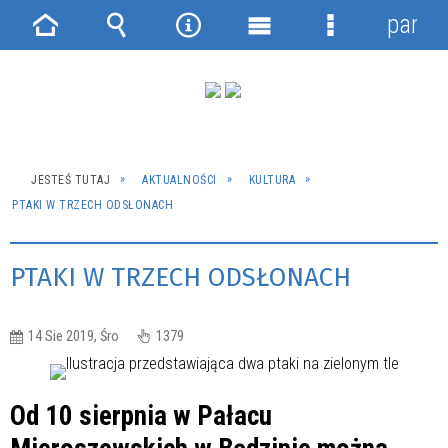
panel
Strona
Wyszukiwarka
Narzędzia
Menu
Menu
główna
główne
szczegółowe
JESTEŚ TUTAJ
AKTUALNOŚCI
KULTURA
PTAKI W TRZECH ODSŁONACH
PTAKI W TRZECH ODSŁONACH
14 Sie 2019, Śro
1379
Od 10 sierpnia w Pałacu