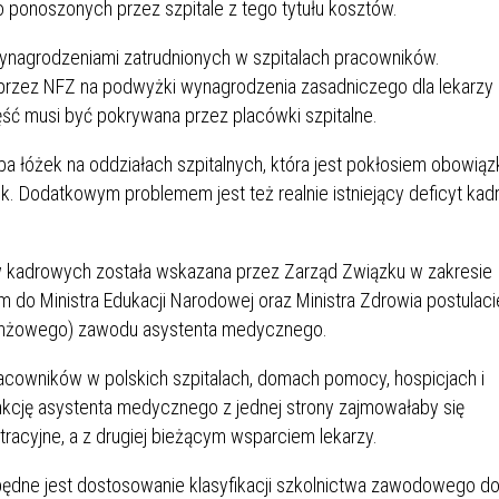
ponoszonych przez szpitale z tego tytułu kosztów.
IEŻY „PRZYJAZNA SZKOŁA”
IEŻOWA RADA MIASTA
ACH 2025-2027
WYKAZ ZWIERZĄT ODŁOWI
ynagrodzeniami zatrudnionych w szpitalach pracowników.
NA
Z TERENU MIASTA
 przez NFZ na podwyżki wynagrodzenia zasadniczego dla lekarzy
ęść musi być pokrywana przez placówki szpitalne.
 ŻYJ ZDROWO BEZ
GDZIE MOŻNA ZNALEŹĆ I J
czba łóżek na oddziałach szpitalnych, która jest pokłosiem obowiąz
HOLU
WYGLĄDA PRACA W NGO?
k. Dodatkowym problemem jest też realnie istniejący deficyt kad
PORADY OD PRACA.PL
 W WOJSKU JAKO
BEZPŁATNY PORADNIK DLA
 kadrowych została wskazana przez Zarząd Związku w zakresie
MATYK – JAK ZOSTAĆ?
KULTURY
do Ministra Edukacji Narodowej oraz Ministra Zdrowia postulaci
ANIA, ZAROBKI
branżowego) zawodu asystenta medycznego.
racowników w polskich szpitalach, domach pomocy, hospicjach i
KNF - XV EDYCJA
KATOWICE OTWIERAJĄ DRZW
nkcję asystenta medycznego z jednej strony zajmowałaby się
RSU O NAGRODĘ
CENTRUM ZARZĄDZANIA
racyjne, a z drugiej bieżącym wsparciem lekarzy.
ODNICZĄCEGO KOMISJI
RUCHEM
RU FINANSOWEGO ZA
ędne jest dostosowanie klasyfikacji szkolnictwa zawodowego d
PSZĄ PRACĘ DOKTORSKĄ Z