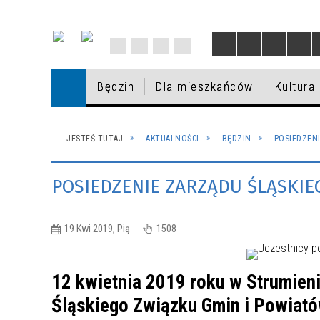
Będzin
Dla mieszkańców
Kultura
BĘDZIN
DZIAŁANIA PREWENCYJNE DOT.
ROZRYWKA
SPORT
EWIDENCJA DZIAŁALNOŚCI
IX EDYCJA BUDŻETU
AKTUALNOŚCI
DLA M
PROG
MIEJSC
OŚROD
PROJE
VIII E
INFOR
JESTEŚ TUTAJ
AKTUALNOŚCI
BĘDZIN
POSIEDZEN
DYSTRYBUCJI JODKU POTASU -
GOSPODARCZEJ
OBYWATELSKIEGO
PROFI
OBYWA
MIEJS
GOSPODARKA I BIZNES
INFORMACJE
NAGRODY W KULTURZE
BUDŻE
BĘDZI
UZUPE
POSIEDZENIE ZARZĄDU ŚLĄSKIE
GMINNY PROGRAM OPIEKI NAD
EUROPEJSKI OBSZAR
V EDYCJA BUDŻETU
2026
ZABYT
TRANS
IV EDY
PRZED
ZABYTKAMI MIASTA BĘDZINA NA
GOSPODARCZY
OBYWATELSKIEGO
OBYWA
SZKOL
LATA 2021 - 2024
19 Kwi 2019, Pią
1508
INFORMACJE W SPRAWIE POBYTU
SPRZEDAŻ NIERUCHOMOŚCI
I EDYCJA BUDŻETU
WAKACYJNE DYŻURY
PORAD
SZKOŁ
W POLSCE OSÓB UCIEKAJĄCYCH Z
TERENY ZIELONE
OBYWATELSKIEGO
PRZEDSZKOLI MIEJSKICH
ZDROW
ZABYT
UKRAINY / ІНФОРМАЦІЯ ЩОДО
12 kwietnia 2019 roku w Strumieni
ПЕРЕБУВАННЯ В ПОЛЬЩІ ОСІБ,
Śląskiego Związku Gmin i Powiató
ЯКІ ВТІКАЮТЬ З УКРАЇНИ
OBWODY SZKOLNE
POMOC