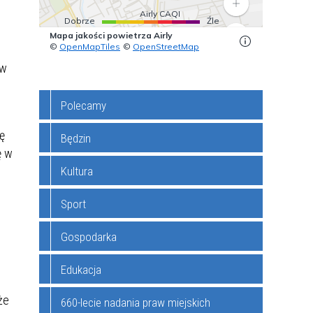
NIEPEŁNOSPRAWNOŚCIAMI DO
ZINA
EKOLOGIA
SZKÓŁ I PRZEDSZKOLI
ÓW
INFORMACJA O STANIE
 w
A
ÓW
SYSTEM PROGNOZ JAKOŚCI
REALIZACJI ZADAŃ
POWIETRZA
OŚWIATOWYCH
Polecamy
 Z
POMOC PSYCHOLOGICZNA
ę
KOMUNIKATY I OSTRZEŻENIA
Będzin
ę w
METEOROLOGICZNE
NYCH
ZADANIA DOFINANSOWANE ZE
Kultura
ŚRODKÓW UNIJNYCH
Sport
I
INFORMACJE URZĄD PRACY W
Gospodarka
BĘDZINIE
Edukacja
O
SPOŁECZNA KAMPANIA
PRAKTYKI ABSOLWENCKIE
INFORMACYJNA DOKUMENTY
że
660-lecie nadania praw miejskich
ZASTRZEŻONE