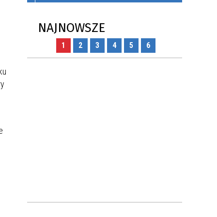
ONYCH
KAMPANIA PRZECIWDZIAŁANIA
NAJNOWSZE
WŁAMANIOM DO DOMÓW I
MIESZKAŃ
1
2
3
4
5
6
AK
JAK WSPÓLNIE ZADBAĆ O
ku
ZDROWIE MIESZKAŃCÓW?
ry
ZASADY UŻYTKOWANIA DRONÓW
W POLSCE - PORADNIK DLA
e
MIESZKAŃCÓW
I DO
POŻYCZKI Z DOTACJĄ - MŁODE
TALENTY
o