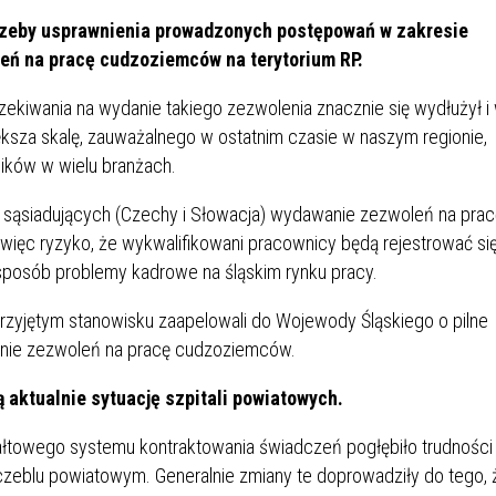
IÓW
DLA WYRÓŻNIAJĄCYCH SIĘ
trzeby usprawnienia prowadzonych postępowań w zakresie
Y PRACY
PROGRAM WSPARCIA "ROD
UCZNIÓW
3+ GÓRĄ!"
ń na pracę cudzoziemców na terytorium RP.
DANIE PLACÓWEK
DOFINANSOWANIE KOSZT
ekiwania na wydanie takiego zezwolenia znacznie się wydłużył i
OGÓLNY
BLICZNYCH
BĘDZIŃSKA KARTA SENIOR
KSZTAŁCENIA PRACOWNIK
iększa skalę, zauważalnego w ostatnim czasie w naszym regionie,
MŁODOCIANYCH
ików w wielu branżach.
WOWA SZKOŁA MUZYCZNA
ZADANIA DOFINANSOWANE
ch sąsiadujących (Czechy i Słowacja) wydawanie zezwoleń na prac
NIA EDUKACYJNO-
IM. FRYDERYKA CHOPINA
REJESTR DANYCH
BUDŻETU PAŃSTWA
więc ryzyko, że wykwalifikowani pracownicy będą rejestrować si
GICZNA W RAMACH
KONTAKTOWYCH (RDK)
KTU ZAGŁĘBIOWSKI PARK
YZAKŁADOWA KASA
DOFINANSOWANIE „ZIELO
 sposób problemy kadrowe na śląskim rynku pracy.
RNY
MOGOWO-POŻYCZKOWA
SZKÓŁ” Z WOJEWÓDZKIEGO
yjętym stanowisku zaapelowali do Wojewody Śląskiego o pilne
WNIKÓW OŚWIATY
FUNDUSZU OCHRONY
anie zezwoleń na pracę cudzoziemców.
MACJE MOPS BĘDZIN
INFORMACJE ARIMR
ŚRODOWISKA I GOSPODARK
WODNEJ W KATOWICACH
aktualnie sytuację szpitali powiatowych.
 SKARBOWY
JAZNA SZKOŁA” RZĄDOWY
INFORMACJE DOTYCZĄCE
KONKURSY NA STANOWISK
czałtowego systemu kontraktowania świadczeń pogłębiło trudności
RAM WYRÓWNYWANIA
TRANSPLANTACJI
DYREKTORA
czeblu powiatowym. Generalnie zmiany te doprowadziły do tego, 
 EDUKACYJNYCH DZIECI I