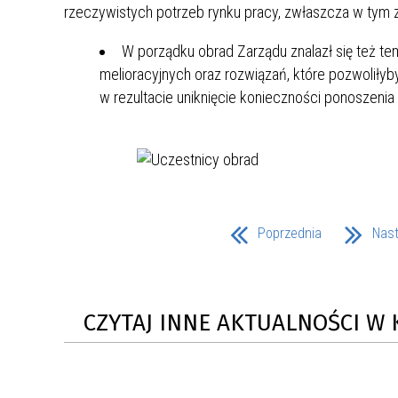
rzeczywistych potrzeb rynku pracy, zwłaszcza w tym z
ZAKRE
W porządku obrad Zarządu znalazł się też te
WAŻNA INFORMACJA - DOT.
melioracyjnych oraz rozwiązań, które pozwoliły
PRZEPROWADZENIA OCENY
w rezultacie uniknięcie konieczności ponoszeni
RYZYKA WEWNĘTRZNEGO
SYSTEMU WODOCIĄGOWEGO
Poprzednia
Nas
CZYTAJ INNE AKTUALNOŚCI W 