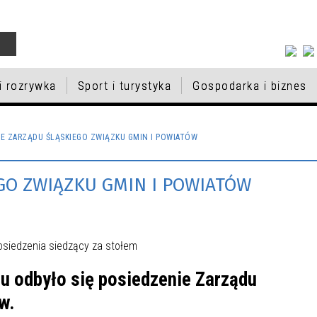
 i rozrywka
Sport i turystyka
Gospodarka i biznes
IESZKAŃCÓW
RAM BADAŃ
A PAMIĘCI
EK SPORTU I REKREACJI
KTY UNIJNE
DYCJA BUDŻETU
MACJA O WOLNYCH
KULTURA I ROZRYWKA
PSY I KOTY DO ADOPCJI
INSTYTUCJE
BAZA NOCLEGOWA
PROGRAM REWITALIZACJI D
VII EDYCJA BUDŻETU
ZAPISY DO KLAS PIERWSZY
IE ZARZĄDU ŚLĄSKIEGO ZWIĄZKU GMIN I POWIATÓW
LAKTYCZNYCH W BĘDZINIE
TELSKIEGO
CACH W POSTĘPOWANIU
MIASTA BĘDZINA
OBYWATELSKIEGO
BĘDZIŃSKICH SZKÓŁ
T OBYWATELSKI
NFORMATOR - CZERWIEC
ŁNIAJĄCYM W
EDUKACJA
PODSTAWOWYCH NA ROK
GO ZWIĄZKU GMIN I POWIATÓW
KI
PORT
CJA BUDŻETU
SZKOLACH NA ROK
NAGRODY W SPORCIE
ZARZĄDZANIE MIKROFIRM
III EDYCJA BUDŻETU
SZKOLNY 2026/2027
TELSKIEGO
NY 2026/2027
OBYWATELSKIEGO
NIK „KOMUNIKACJA DLA
Y PODSTAWOWE
WNIOSKI
PRZEDSZKOLA
IA”
KI KULTURY ŻYDOWSKIEJ
STYPENDIA SPORTOWE 202
u odbyło się posiedzenie Zarządu
w.
 MATERIALNA DLA
NAGRODA PREZYDENTA MI