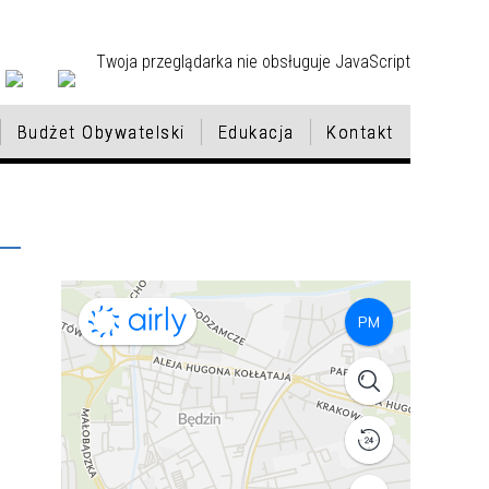
Twoja przeglądarka nie obsługuje JavaScript
Budżet Obywatelski
Edukacja
Kontakt
LA
CH
SPORT I TURYSTYKA
KONSULTACJE PSYCHOLOGICZNE
HONOROWI OBYWATELE
GMINNA EWIDENCJA ZABYTKÓW
NOWA STRATEGIA ROZWOJU
VI EDYCJA BUDŻETU
REKRUTACJA DO PRZEDSZKOLI I
I PRAWNE W ZAKRESIE
DLA MIASTA BĘDZINA
OBYWATELSKIEGO
ODDZIAŁÓW PRZEDSZKOLNYCH
ZWIĄZANYM Z
2026/2027
Ą
PRZECIWDZIAŁANIEM PRZEMOCY
STYPENDIA SPORTOWE MIASTA
NIERUCHOMOŚCI
II EDYCJA BUDŻETU
DOMOWEJ I UZALEŻNIENIOM
BĘDZINA
OBYWATELSKIEGO
NGO - PORTAL DLA ORGANIZACJI
OPIEKA NAD DZIEĆMI DO LAT 3 W
5
POZARZĄDOWYCH
PRZEWODNIK TURYSTY
INSTYTUCJACH
FUNKCJONUJĄCYCH W BĘDZINIE
ASTA
DOWÓZ UCZNIÓW Z