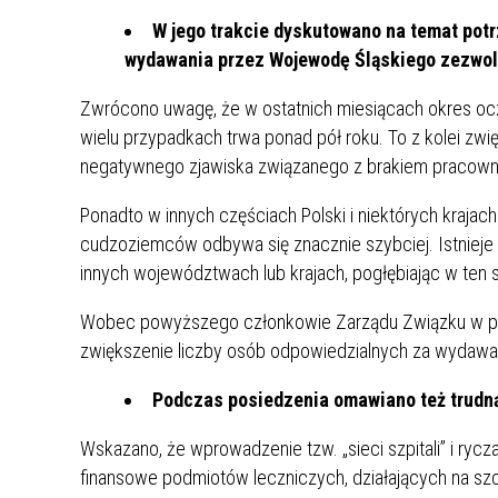
UCZN
W jego trakcie dyskutowano na temat po
KARTA DUŻEJ RODZINY
OFERT
wydawania przez Wojewodę Śląskiego zezwole
AWANS ZAWODOWY NAUCZYCIELI
ZAKŁA
Zwrócono uwagę, że w ostatnich miesiącach okres ocz
AKTYWIZACJA SPOŁECZNO–
PLAN 
NIEPU
wielu przypadkach trwa ponad pół roku. To z kolei zw
ZAWODOWA OSÓB
NIEPEŁNOSPRAWNYCH
negatywnego zjawiska związanego z brakiem pracown
STYPENDIUM MIASTA BĘDZINA
PAŃST
Ponadto w innych częściach Polski i niektórych kraja
PODATKI LOKALNE –
KAMPA
I ST. 
cudzoziemców odbywa się znacznie szybciej. Istnieje 
PODSTAWOWE INFORMACJE,
EKOLO
STAWKI I FORMULARZE
DOTACJE DLA NIEPUBLICZNYCH
PROJE
MIĘDZ
innych województwach lub krajach, pogłębiając w ten
SZKÓŁ I PRZEDSZKOLI W
LINEA
ZAPO
Wobec powyższego członkowie Zarządu Związku w prz
BĘDZINIE
PRACO
zwiększenie liczby osób odpowiedzialnych za wydaw
INFORMACJE ZUS
INFOR
Podczas posiedzenia omawiano też trudną 
INFORMACJE KRUS
POMOC ZDROWOTNA DLA
URZĄD
„PRZY
Wskazano, że wprowadzenie tzw. „sieci szpitali” i ry
NAUCZYCIELI
PROG
finansowe podmiotów leczniczych, działających na sz
SZANS