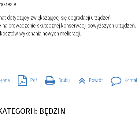
akresie.
SU RYNKU FINANSOWEGO
mat dotyczący zwiększającej się degradacji urządzeń
by na prowadzenie skutecznej konserwacji powyższych urządzeń,
a kosztów wykonania nowych melioracji.
tępna
Pdf
Drukuj
Powrót
Konta
KATEGORII: BĘDZIN