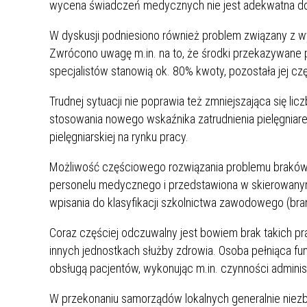
wycena świadczeń medycznych nie jest adekwatna do 
MŁODZ
SZANSA – FORMY AKTYWNEGO
MŁODZ
W LAT
W dyskusji podniesiono również problem związany z w
WSPARCIA OBSZARU
BĘDZI
Zwrócono uwagę m.in. na to, że środki przekazywane
ZREWITALIZOWANEGO
specjalistów stanowią ok. 80% kwoty, pozostała jej cz
BĘDZIŃSKA AKADEMIA MAŁEGO
AKCJA
Trudnej sytuacji nie poprawia też zmniejszająca się li
SPORTOWCA
ALKO
stosowania nowego wskaźnika zatrudnienia pielęgniare
pielęgniarskiej na rynku pracy.
PROJEKT EKOLIDERKI
PRACA
Możliwość częściowego rozwiązania problemu braków
WZMOCNIENIE PROCESU
INFOR
personelu medycznego i przedstawiona w skierowanym 
SPRAWIEDLIWEJ TRANSFORMACJI
WYMAG
wpisania do klasyfikacji szkolnictwa zawodowego (
ŚLĄSKA
Coraz częściej odczuwalny jest bowiem brak takich p
KONKURS FOTOGRAFICZNY
URZĄD 
innych jednostkach służby zdrowia. Osoba pełniąca fu
„METROPOLIA. PRZEZ PRYZMAT
KONKU
obsługą pacjentów, wykonując m.in. czynności administ
WODY”
PRZEW
NADZO
W przekonaniu samorządów lokalnych generalnie niezb
NAJLE