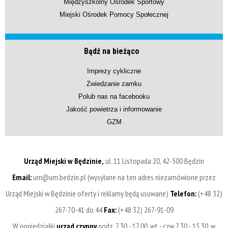
Międzyszkolny Ośrodek Sportowy
Miejski Ośrodek Pomocy Społecznej
Bądź na bieżąco
Imprezy cykliczne
Zwiedzanie zamku
Polub nas na facebooku
Jakość powietrza i informowanie
GZM
Urząd Miejski w Będzinie,
ul. 11 Listopada 20, 42-500 Będzin
Email:
um@um.bedzin.pl (wysyłane na ten adres niezamówione przez
Urząd Miejski w Będzinie oferty i reklamy będą usuwane)
Telefon:
(+48 32)
267-70-41 do 44
Fax:
(+48 32) 267-91-09
W poniedziałki
urząd czynny
godz. 7.30 - 17.00, wt - czw 7.30 - 15.30, w