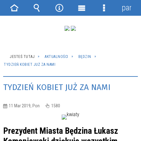
panel
Strona
Wyszukiwarka
Narzędzia
Menu
Menu
główna
główne
szczegółowe
JESTEŚ TUTAJ
AKTUALNOŚCI
BĘDZIN
TYDZIEŃ KOBIET JUŻ ZA NAMI
TYDZIEŃ KOBIET JUŻ ZA NAMI
11 Mar 2019, Pon
1580
Prezydent Miasta Będzina Łukasz