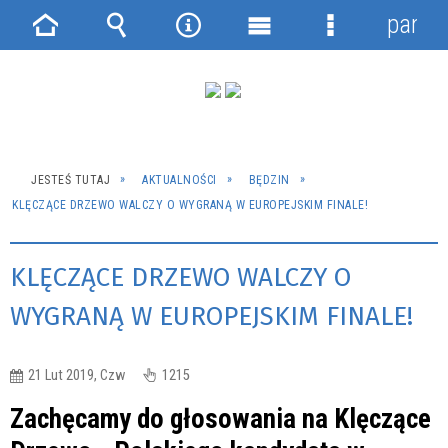
panel
Strona
Wyszukiwarka
Narzędzia
Menu
Menu
główna
główne
szczegółowe
JESTEŚ TUTAJ
AKTUALNOŚCI
BĘDZIN
KLĘCZĄCE DRZEWO WALCZY O WYGRANĄ W EUROPEJSKIM FINALE!
KLĘCZĄCE DRZEWO WALCZY O
WYGRANĄ W EUROPEJSKIM FINALE!
21 Lut 2019, Czw
1215
Zachęcamy do głosowania na
Klęczące