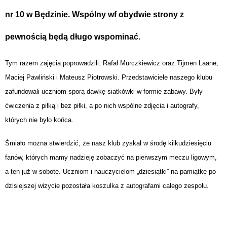
nr 10 w Będzinie. Wspólny wf obydwie strony z
pewnością będą długo wspominać.
Tym razem zajęcia poprowadzili: Rafał Murczkiewicz oraz Tijmen Laane,
Maciej Pawliński i Mateusz Piotrowski. Przedstawiciele naszego klubu
zafundowali uczniom sporą dawkę siatkówki w formie zabawy. Były
ćwiczenia z piłką i bez piłki, a po nich wspólne zdjęcia i autografy,
których nie było końca.
Śmiało można stwierdzić, że nasz klub zyskał w środę kilkudziesięciu
fanów, których mamy nadzieję zobaczyć na pierwszym meczu ligowym,
a ten już w sobotę. Uczniom i nauczycielom „dziesiątki” na pamiątkę po
dzisiejszej wizycie pozostała koszulka z autografami całego zespołu.