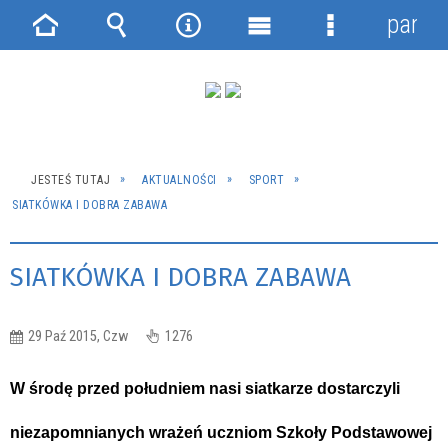
panel
Strona
Wyszukiwarka
Narzędzia
Menu
Menu
główna
główne
szczegółowe
JESTEŚ TUTAJ
AKTUALNOŚCI
SPORT
SIATKÓWKA I DOBRA ZABAWA
SIATKÓWKA I DOBRA ZABAWA
29 Paź 2015, Czw
1276
W środę przed południem nasi siatkarze dostarczyli
niezapomnianych wrażeń uczniom Szkoły Podstawowej