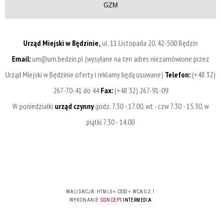
GZM
Urząd Miejski w Będzinie,
ul. 11 Listopada 20, 42-500 Będzin
Email:
um@um.bedzin.pl (wysyłane na ten adres niezamówione przez
Urząd Miejski w Będzinie oferty i reklamy będą usuwane)
Telefon:
(+48 32)
267-70-41 do 44
Fax:
(+48 32) 267-91-09
W poniedziałki
urząd czynny
godz. 7.30 - 17.00, wt - czw 7.30 - 15.30, w
piątki 7.30 - 14.00
WALIDACJA:
HTML5
+
CSS3
+
WCAG 2.1
WYKONANIE
CONCEPT
INTERMEDIA