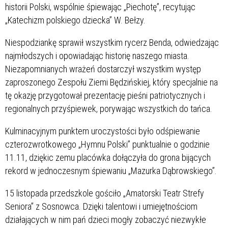
historii Polski, wspólnie śpiewając „Piechotę”, recytując
„Katechizm polskiego dziecka” W. Bełzy.
Niespodziankę sprawił wszystkim rycerz Benda, odwiedzając
najmłodszych i opowiadając historię naszego miasta.
Niezapomnianych wrażeń dostarczył wszystkim występ
zaproszonego Zespołu Ziemi Będzińskiej, który specjalnie na
tę okazję przygotował prezentację pieśni patriotycznych i
regionalnych przyśpiewek, porywając wszystkich do tańca.
Kulminacyjnym punktem uroczystości było odśpiewanie
czterozwrotkowego „Hymnu Polski” punktualnie o godzinie
11.11, dziękic zemu placówka dołączyła do grona bijących
rekord w jednoczesnym śpiewaniu „Mazurka Dąbrowskiego”.
15 listopada przedszkole gościło „Amatorski Teatr Strefy
Seniora” z Sosnowca. Dzięki talentowi i umiejętnościom
działających w nim pań dzieci mogły zobaczyć niezwykłe