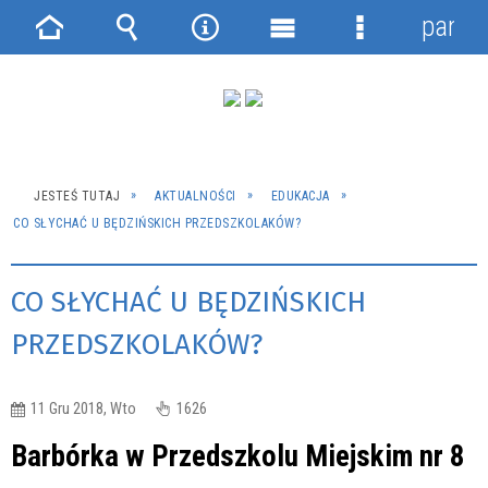
panel
Strona
Wyszukiwarka
Narzędzia
Menu
Menu
główna
główne
szczegółowe
JESTEŚ TUTAJ
AKTUALNOŚCI
EDUKACJA
CO SŁYCHAĆ U BĘDZIŃSKICH PRZEDSZKOLAKÓW?
CO SŁYCHAĆ U BĘDZIŃSKICH
PRZEDSZKOLAKÓW?
11 Gru 2018, Wto
1626
Barbórka w Przedszkolu Miejskim nr 8