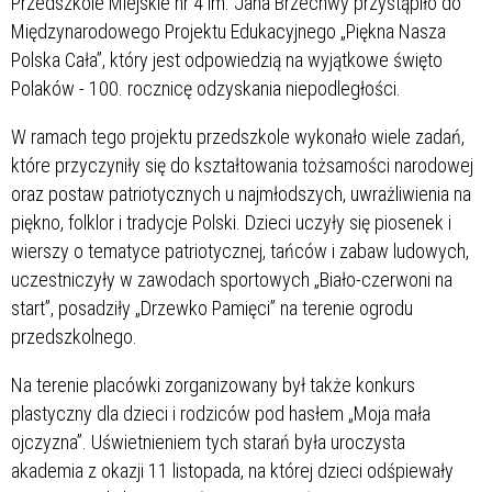
Przedszkole Miejskie nr 4 im. Jana Brzechwy przystąpiło do
Międzynarodowego Projektu Edukacyjnego „Piękna Nasza
Polska Cała”, który jest odpowiedzią na wyjątkowe święto
Polaków - 100. rocznicę odzyskania niepodległości.
W ramach tego projektu przedszkole wykonało wiele zadań,
które przyczyniły się do kształtowania tożsamości narodowej
oraz postaw patriotycznych u najmłodszych, uwrażliwienia na
piękno, folklor i tradycje Polski. Dzieci uczyły się piosenek i
wierszy o tematyce patriotycznej, tańców i zabaw ludowych,
uczestniczyły w zawodach sportowych „Biało-czerwoni na
start”, posadziły „Drzewko Pamięci” na terenie ogrodu
przedszkolnego.
Na terenie placówki zorganizowany był także konkurs
plastyczny dla dzieci i rodziców pod hasłem „Moja mała
ojczyzna”. Uświetnieniem tych starań była uroczysta
akademia z okazji 11 listopada, na której dzieci odśpiewały