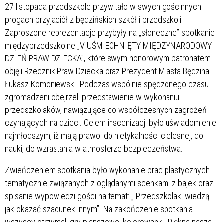
27 listopada przedszkole przywitało w swych gościnnych
progach przyjaciół z będzińskich szkół i przedszkoli.
Zaproszone reprezentacje przybyły na „słoneczne” spotkanie
międzyprzedszkolne „V UŚMIECHNIĘTY MIĘDZYNARODOWY
DZIEŃ PRAW DZIECKA”, które swym honorowym patronatem
objęli Rzecznik Praw Dziecka oraz Prezydent Miasta Będzina
Łukasz Komoniewski. Podczas wspólnie spędzonego czasu
zgromadzeni obejrzeli przedstawienie w wykonaniu
przedszkolaków, nawiązujące do współczesnych zagrożeń
czyhających na dzieci. Celem inscenizacji było uświadomienie
najmłodszym, iż mają prawo: do nietykalności cielesnej, do
nauki, do wzrastania w atmosferze bezpieczeństwa.
Zwieńczeniem spotkania było wykonanie prac plastycznych
tematycznie związanych z oglądanymi scenkami z bajek oraz
spisanie wypowiedzi gości na temat: „ Przedszkolaki wiedzą
jak okazać szacunek innym”. Na zakończenie spotkania
wszyscy otrzymali gry planszowe, kolorowanki „Piękna nasza