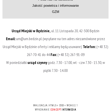
Jakość powietrza i informowanie
GZM
Urząd Miejski w Będzinie,
ul. 11 Listopada 20, 42-500 Będzin
Email:
um@um.bedzin.pl (wysyłane na ten adres niezamówione przez
Urząd Miejski w Będzinie oferty i reklamy będą usuwane)
Telefon:
(+48 32)
267-70-41 do 44
Fax:
(+48 32) 267-91-09
W poniedziałki
urząd czynny
godz. 7.30 - 17.00, wt - czw 7.30 - 15.30, w
piątki 7.30 - 14.00
WALIDACJA:
HTML5
+
CSS3
+
WCAG 2.1
WYKONANIE
CONCEPT
INTERMEDIA