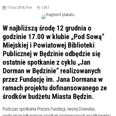
10 Gru 2018, Pon
1367
W najbliższą środę 12 grudnia o
godzinie 17.00 w klubie „Pod Sową”
Miejskiej i Powiatowej Biblioteki
Publicznej w Będzinie odbędzie się
ostatnie spotkanie z cyklu „
Jan
Dorman w Będzinie
” realizowanych
przez Fundację im. Jana Dormana w
ramach projektu dofinansowanego ze
środków budżetu Miasta Będzin.
Podczas spotkania Prezes Fundacji, Iwona Dowsilas,
podsumuje kilkanaście spotkań poświęconych wyjątkowemu