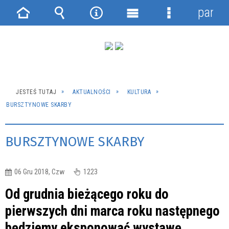
panel
Strona
Wyszukiwarka
Narzędzia
Menu
Menu
główna
główne
szczegółowe
JESTEŚ TUTAJ
AKTUALNOŚCI
KULTURA
BURSZTYNOWE SKARBY
BURSZTYNOWE SKARBY
06 Gru 2018, Czw
1223
Od grudnia bieżącego roku do
pierwszych dni marca roku następnego
będziemy eksponować wystawę