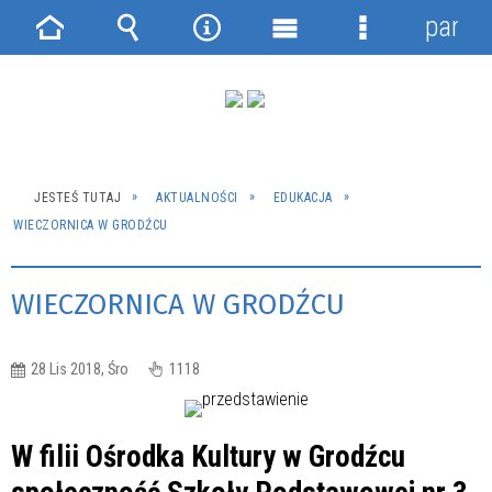
panel
Strona
Wyszukiwarka
Narzędzia
Menu
Menu
główna
główne
szczegółowe
JESTEŚ TUTAJ
AKTUALNOŚCI
EDUKACJA
WIECZORNICA W GRODŹCU
WIECZORNICA W GRODŹCU
28 Lis 2018, Śro
1118
W filii Ośrodka Kultury w Grodźcu