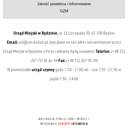
Jakość powietrza i informowanie
GZM
Urząd Miejski w Będzinie,
ul. 11 Listopada 20, 42-500 Będzin
Email:
um@um.bedzin.pl (wysyłane na ten adres niezamówione przez
Urząd Miejski w Będzinie oferty i reklamy będą usuwane)
Telefon:
(+48 32)
267-70-41 do 44
Fax:
(+48 32) 267-91-09
W poniedziałki
urząd czynny
godz. 7.30 - 17.00, wt - czw 7.30 - 15.30, w
piątki 7.30 - 14.00
WALIDACJA:
HTML5
+
CSS3
+
WCAG 2.1
WYKONANIE
CONCEPT
INTERMEDIA