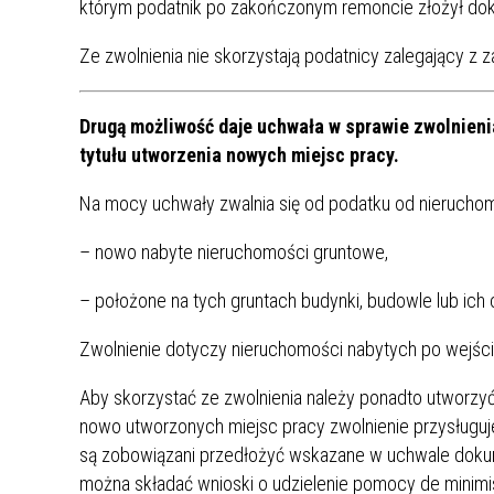
którym podatnik po zakończonym remoncie złożył do
MŁODZ
SZANSA – FORMY AKTYWNEGO
MŁODZ
W LAT
Ze zwolnienia nie skorzystają podatnicy zalegający z 
WSPARCIA OBSZARU
BĘDZI
ZREWITALIZOWANEGO
Drugą możliwość daje uchwała w sprawie zwolnien
BĘDZIŃSKA AKADEMIA MAŁEGO
AKCJA
tytułu utworzenia nowych miejsc pracy.
SPORTOWCA
ALKO
Na mocy uchwały zwalnia się od podatku od nieruchom
– nowo nabyte nieruchomości gruntowe,
PROJEKT EKOLIDERKI
PRACA
WZMOCNIENIE PROCESU
INFOR
– położone na tych gruntach budynki, budowle lub ich 
SPRAWIEDLIWEJ TRANSFORMACJI
WYMAG
ŚLĄSKA
Zwolnienie dotyczy nieruchomości nabytych po wejściu
KONKURS FOTOGRAFICZNY
URZĄD 
Aby skorzystać ze zwolnienia należy ponadto utworzyć
„METROPOLIA. PRZEZ PRYZMAT
KONKU
nowo utworzonych miejsc pracy zwolnienie przysługuje 
WODY”
PRZEW
są zobowiązani przedłożyć wskazane w uchwale dokum
NADZO
można składać wnioski o udzielenie pomocy de minim
NAJLE