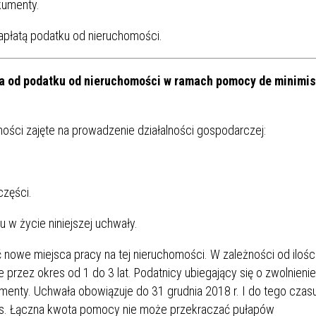
kumenty.
IEŻY „PRZYJAZNA SZKOŁA”
IEŻOWA RADA MIASTA
ACH 2025-2027
WYKAZ ZWIERZĄT ODŁOWI
zapłatą podatku od nieruchomości.
NA
Z TERENU MIASTA
ia od podatku od nieruchomości w ramach pomocy de minimis
 ŻYJ ZDROWO BEZ
GDZIE MOŻNA ZNALEŹĆ I J
HOLU
WYGLĄDA PRACA W NGO?
PORADY OD PRACA.PL
ości zajęte na prowadzenie działalności gospodarczej:
 W WOJSKU JAKO
BEZPŁATNY PORADNIK DLA
MATYK – JAK ZOSTAĆ?
KULTURY
części.
ANIA, ZAROBKI
 w życie niniejszej uchwały.
KNF - XV EDYCJA
KATOWICE OTWIERAJĄ DRZW
 nowe miejsca pracy na tej nieruchomości. W zależności od ilośc
RSU O NAGRODĘ
CENTRUM ZARZĄDZANIA
przez okres od 1 do 3 lat. Podatnicy ubiegający się o zwolnienie
ODNICZĄCEGO KOMISJI
RUCHEM
enty. Uchwała obowiązuje do 31 grudnia 2018 r. I do tego czas
RU FINANSOWEGO ZA
is. Łączna kwota pomocy nie może przekraczać pułapów
PSZĄ PRACĘ DOKTORSKĄ Z