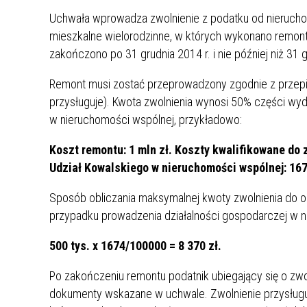
UCZN
Uchwała wprowadza zwolnienie z podatku od nierucho
KARTA DUŻEJ RODZINY
OFERT
mieszkalne wielorodzinne, w których wykonano remont 
AWANS ZAWODOWY NAUCZYCIELI
ZAKŁA
zakończono po 31 grudnia 2014 r. i nie później niż 31 g
AKTYWIZACJA SPOŁECZNO–
PLAN 
NIEPU
Remont musi zostać przeprowadzony zgodnie z przepi
ZAWODOWA OSÓB
przysługuje). Kwota zwolnienia wynosi 50% części wy
NIEPEŁNOSPRAWNYCH
STYPENDIUM MIASTA BĘDZINA
PAŃST
w nieruchomości wspólnej, przykładowo:
PODATKI LOKALNE –
KAMPA
I ST. 
Koszt remontu: 1 mln zł. Koszty kwalifikowane do z
PODSTAWOWE INFORMACJE,
EKOLO
Udział Kowalskiego w nieruchomości wspólnej: 16
STAWKI I FORMULARZE
DOTACJE DLA NIEPUBLICZNYCH
PROJE
MIĘDZ
SZKÓŁ I PRZEDSZKOLI W
LINEA
ZAPO
Sposób obliczania maksymalnej kwoty zwolnienia do od
BĘDZINIE
PRACO
przypadku prowadzenia działalności gospodarczej w ni
INFORMACJE ZUS
INFOR
500 tys. x 1674/100000 = 8 370 zł.
INFORMACJE KRUS
POMOC ZDROWOTNA DLA
URZĄD
„PRZY
Po zakończeniu remontu podatnik ubiegający się o zwo
NAUCZYCIELI
PROG
dokumenty wskazane w uchwale. Zwolnienie przysługu
SZANS