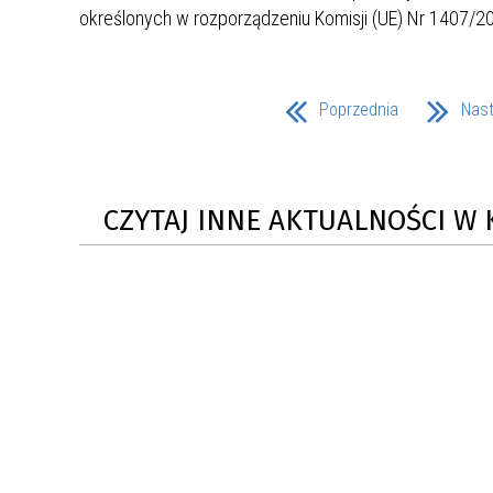
określonych w rozporządzeniu Komisji (UE) Nr 1407/20
ZAKRE
WAŻNA INFORMACJA - DOT.
PRZEPROWADZENIA OCENY
Poprzednia
Nas
RYZYKA WEWNĘTRZNEGO
SYSTEMU WODOCIĄGOWEGO
CZYTAJ INNE AKTUALNOŚCI W