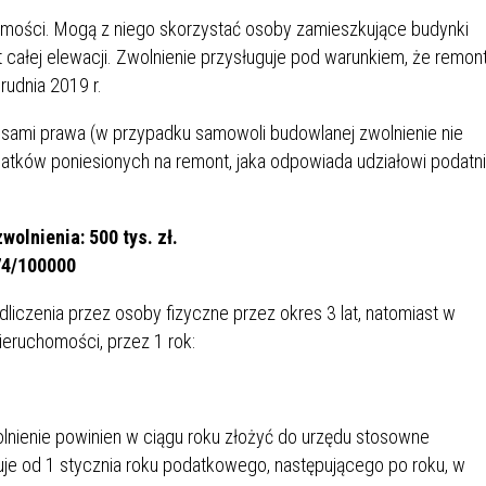
IÓW
DLA WYRÓŻNIAJĄCYCH SIĘ
mości. Mogą z niego skorzystać osoby zamieszkujące budynki
Y PRACY
PROGRAM WSPARCIA "ROD
UCZNIÓW
całej elewacji. Zwolnienie przysługuje pod warunkiem, że remon
3+ GÓRĄ!"
DANIE PLACÓWEK
DOFINANSOWANIE KOSZT
rudnia 2019 r.
OGÓLNY
BLICZNYCH
BĘDZIŃSKA KARTA SENIOR
KSZTAŁCENIA PRACOWNIK
sami prawa (w przypadku samowoli budowlanej zwolnienie nie
MŁODOCIANYCH
datków poniesionych na remont, jaka odpowiada udziałowi podatn
WOWA SZKOŁA MUZYCZNA
ZADANIA DOFINANSOWANE
NIA EDUKACYJNO-
IM. FRYDERYKA CHOPINA
REJESTR DANYCH
BUDŻETU PAŃSTWA
wolnienia: 500 tys. zł.
GICZNA W RAMACH
KONTAKTOWYCH (RDK)
74/100000
KTU ZAGŁĘBIOWSKI PARK
YZAKŁADOWA KASA
DOFINANSOWANIE „ZIELO
RNY
MOGOWO-POŻYCZKOWA
SZKÓŁ” Z WOJEWÓDZKIEGO
liczenia przez osoby fizyczne przez okres 3 lat, natomiast w
WNIKÓW OŚWIATY
FUNDUSZU OCHRONY
eruchomości, przez 1 rok:
MACJE MOPS BĘDZIN
INFORMACJE ARIMR
ŚRODOWISKA I GOSPODARK
WODNEJ W KATOWICACH
 SKARBOWY
JAZNA SZKOŁA” RZĄDOWY
INFORMACJE DOTYCZĄCE
KONKURSY NA STANOWISK
lnienie powinien w ciągu roku złożyć do urzędu stosowne
RAM WYRÓWNYWANIA
TRANSPLANTACJI
DYREKTORA
je od 1 stycznia roku podatkowego, następującego po roku, w
 EDUKACYJNYCH DZIECI I