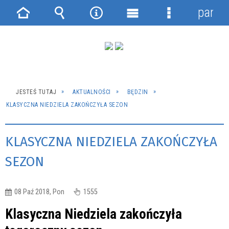
panel
Strona
Wyszukiwarka
Narzędzia
Menu
Menu
główna
główne
szczegółowe
JESTEŚ TUTAJ
AKTUALNOŚCI
BĘDZIN
KLASYCZNA NIEDZIELA ZAKOŃCZYŁA SEZON
KLASYCZNA NIEDZIELA ZAKOŃCZYŁA
SEZON
08 Paź 2018, Pon
1555
Klasyczna Niedziela zakończyła