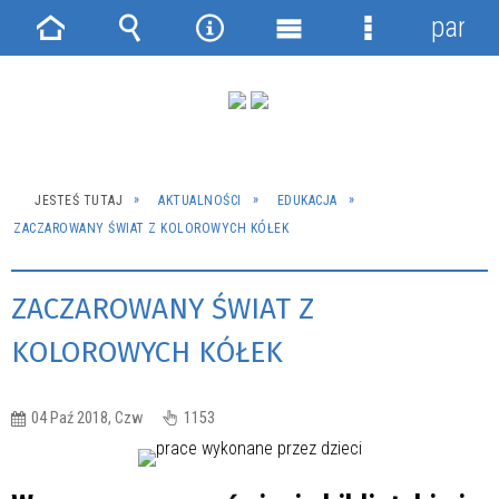
panel
Strona
Wyszukiwarka
Narzędzia
Menu
Menu
główna
główne
szczegółowe
JESTEŚ TUTAJ
AKTUALNOŚCI
EDUKACJA
ZACZAROWANY ŚWIAT Z KOLOROWYCH KÓŁEK
ZACZAROWANY ŚWIAT Z
KOLOROWYCH KÓŁEK
04 Paź 2018, Czw
1153