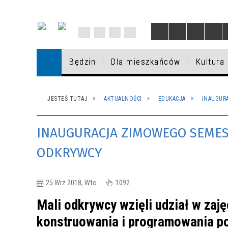
Będzin
Dla mieszkańców
Kultura
BĘDZIN
DZIAŁANIA PREWENCYJNE DOT.
ROZRYWKA
SPORT
EWIDENCJA DZIAŁALNOŚCI
IX EDYCJA BUDŻETU
AKTUALNOŚCI
DLA M
PROG
MIEJSC
OŚROD
PROJE
VIII E
INFOR
JESTEŚ TUTAJ
AKTUALNOŚCI
EDUKACJA
INAUGUR
DYSTRYBUCJI JODKU POTASU -
GOSPODARCZEJ
OBYWATELSKIEGO
PROFI
OBYWA
MIEJS
GOSPODARKA I BIZNES
INFORMACJE
NAGRODY W KULTURZE
BUDŻE
BĘDZI
UZUPE
INAUGURACJA ZIMOWEGO SEMES
GMINNY PROGRAM OPIEKI NAD
EUROPEJSKI OBSZAR
V EDYCJA BUDŻETU
2026
ZABYT
TRANS
IV EDY
PRZED
ZABYTKAMI MIASTA BĘDZINA NA
GOSPODARCZY
OBYWATELSKIEGO
OBYWA
SZKOL
ODKRYWCY
LATA 2021 - 2024
INFORMACJE W SPRAWIE POBYTU
SPRZEDAŻ NIERUCHOMOŚCI
I EDYCJA BUDŻETU
WAKACYJNE DYŻURY
PORAD
SZKOŁ
W POLSCE OSÓB UCIEKAJĄCYCH Z
TERENY ZIELONE
OBYWATELSKIEGO
PRZEDSZKOLI MIEJSKICH
ZDROW
ZABYT
25 Wrz 2018, Wto
1092
UKRAINY / ІНФОРМАЦІЯ ЩОДО
Mali odkrywcy wzięli udział w zaję
ПЕРЕБУВАННЯ В ПОЛЬЩІ ОСІБ,
ЯКІ ВТІКАЮТЬ З УКРАЇНИ
OBWODY SZKOLNE
POMOC
konstruowania i programowania po