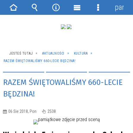
panel
Strona
Wyszukiwarka
Narzędzia
Menu
Menu
główna
główne
szczegółowe
JESTEŚ TUTAJ
AKTUALNOŚCI
KULTURA
RAZEM ŚWIĘTOWALIŚMY 660-LECIE BĘDZINA!
RAZEM ŚWIĘTOWALIŚMY 660-LECIE
BĘDZINA!
06 Sie 2018, Pon
2538