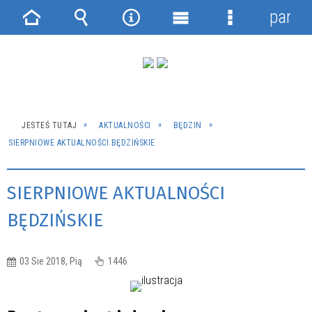
panel
Strona
Wyszukiwarka
Narzędzia
Menu
Menu
główna
główne
szczegółowe
JESTEŚ TUTAJ
AKTUALNOŚCI
BĘDZIN
SIERPNIOWE AKTUALNOŚCI BĘDZIŃSKIE
SIERPNIOWE AKTUALNOŚCI
BĘDZIŃSKIE
03 Sie 2018, Pią
1446