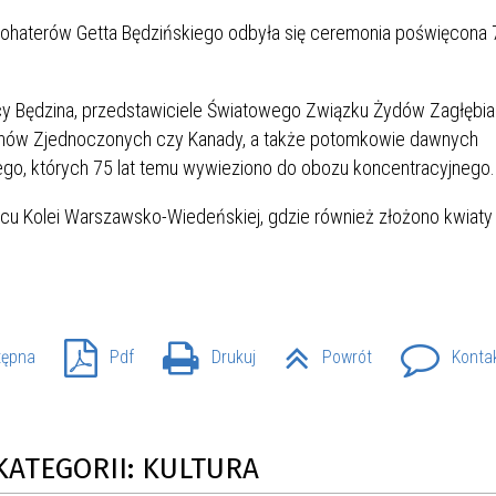
IÓW
DLA WYRÓŻNIAJĄCYCH SIĘ
Y PRACY
PROGRAM WSPARCIA "ROD
UCZNIÓW
Bohaterów Getta Będzińskiego odbyła się ceremonia poświęcona 
3+ GÓRĄ!"
DANIE PLACÓWEK
DOFINANSOWANIE KOSZT
y Będzina, przedstawiciele Światowego Związku Żydów Zagłębia
OGÓLNY
BLICZNYCH
BĘDZIŃSKA KARTA SENIOR
KSZTAŁCENIA PRACOWNIK
MŁODOCIANYCH
, Stanów Zjednoczonych czy Kanady, a także potomkowie dawnych
o, których 75 lat temu wywieziono do obozu koncentracyjnego.
WOWA SZKOŁA MUZYCZNA
ZADANIA DOFINANSOWANE
cu Kolei Warszawsko-Wiedeńskiej, gdzie również złożono kwiaty
NIA EDUKACYJNO-
IM. FRYDERYKA CHOPINA
REJESTR DANYCH
BUDŻETU PAŃSTWA
GICZNA W RAMACH
KONTAKTOWYCH (RDK)
KTU ZAGŁĘBIOWSKI PARK
YZAKŁADOWA KASA
DOFINANSOWANIE „ZIELO
RNY
MOGOWO-POŻYCZKOWA
SZKÓŁ” Z WOJEWÓDZKIEGO
WNIKÓW OŚWIATY
FUNDUSZU OCHRONY
MACJE MOPS BĘDZIN
INFORMACJE ARIMR
ŚRODOWISKA I GOSPODARK
tępna
Pdf
Drukuj
Powrót
Konta
WODNEJ W KATOWICACH
 SKARBOWY
JAZNA SZKOŁA” RZĄDOWY
INFORMACJE DOTYCZĄCE
KONKURSY NA STANOWISK
RAM WYRÓWNYWANIA
TRANSPLANTACJI
DYREKTORA
KATEGORII: KULTURA
 EDUKACYJNYCH DZIECI I