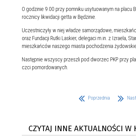
UCZN
KARTA DUŻEJ RODZINY
OFERT
O godzinie 9.00 przy pomniku usytuowanym na placu 
rocznicy likwidacji getta w Będzinie.
AWANS ZAWODOWY NAUCZYCIELI
ZAKŁA
Uczestniczyły w niej władze samorządowe, mieszkańc
AKTYWIZACJA SPOŁECZNO–
PLAN 
NIEPU
ZAWODOWA OSÓB
oraz Fundacji Rutki Laskier, delegaci m.in. z Izraela
NIEPEŁNOSPRAWNYCH
mieszkańców naszego miasta pochodzenia żydowskieg
STYPENDIUM MIASTA BĘDZINA
PAŃST
Następnie wszyscy przeszli pod dworzec PKP przy pla
PODATKI LOKALNE –
KAMPA
I ST. 
PODSTAWOWE INFORMACJE,
EKOLO
czci pomordowanych.
STAWKI I FORMULARZE
DOTACJE DLA NIEPUBLICZNYCH
PROJE
MIĘDZ
SZKÓŁ I PRZEDSZKOLI W
LINEA
ZAPO
BĘDZINIE
PRACO
INFORMACJE ZUS
INFOR
Poprzednia
Nas
INFORMACJE KRUS
POMOC ZDROWOTNA DLA
URZĄD
„PRZY
NAUCZYCIELI
PROG
CZYTAJ INNE AKTUALNOŚCI W 
SZANS