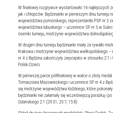
UCZN
KARTA DUŻEJ RODZINY
OFERT
W finałowej rozgrywce wystartowało 16 najlepszych z
jak i chłopców. Będzinianki w pierwszym dniu turnieju n
AWANS ZAWODOWY NAUCZYCIELI
ZAKŁA
województwa pomorskiego, reprezentantki PSP nr 3 ze 
AKTYWIZACJA SPOŁECZNO–
PLAN 
NIEPU
województwa lubuskiego – uczennice SP nr 3 w Sulech
ZAWODOWA OSÓB
ósemki turnieju, mistrzynie województwa dolnośląskiego
NIEPEŁNOSPRAWNYCH
STYPENDIUM MIASTA BĘDZINA
PAŃST
W drugim dniu turnieju będzinianki miały za rywalki m
PODATKI LOKALNE –
KAMPA
I ST. 
Krakowa i mistrzynie województwa wielkopolskiego – 
PODSTAWOWE INFORMACJE,
EKOLO
nr 4 z Będzina zakończyły zwycięsko w stosunku 2:1 
STAWKI I FORMULARZE
DOTACJE DLA NIEPUBLICZNYCH
PROJE
MIĘDZ
Polski Dzieci.
SZKÓŁ I PRZEDSZKOLI W
LINEA
ZAPO
BĘDZINIE
PRACO
W pierwszej parze półfinałowej w walce o złoty medal 
INFORMACJE ZUS
INFOR
Tomaszowa Mazowieckiego i uczennice SP nr 4 z Będzi
się mistrzynie województwa łódzkiego, które pokonały
będzinianki nie załamały się wcześniejszą porażką i p
INFORMACJE KRUS
POMOC ZDROWOTNA DLA
URZĄD
„PRZY
Gdańskiego 2:1 (29:31, 25:7, 15:8).
NAUCZYCIELI
PROG
SZANS
Skład drużyny brązowych medalistek: Oliwia Dudek, Zuz