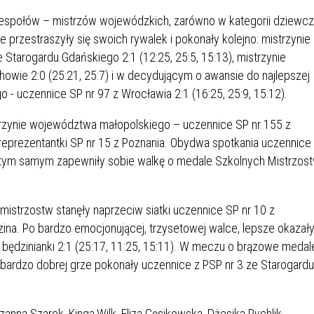
IÓW
DLA WYRÓŻNIAJĄCYCH SIĘ
Y PRACY
PROGRAM WSPARCIA "ROD
UCZNIÓW
espołów – mistrzów wojewódzkich, zarówno w kategorii dziewcz
3+ GÓRĄ!"
ie przestraszyły się swoich rywalek i pokonały kolejno: mistrzynie
DANIE PLACÓWEK
DOFINANSOWANIE KOSZT
Starogardu Gdańskiego 2:1 (12:25, 25:5, 15:13), mistrzynie
OGÓLNY
BLICZNYCH
BĘDZIŃSKA KARTA SENIOR
KSZTAŁCENIA PRACOWNIK
owie 2:0 (25:21, 25:7) i w decydującym o awansie do najlepszej
MŁODOCIANYCH
 - uczennice SP nr 97 z Wrocławia 2:1 (16:25, 25:9, 15:12).
WOWA SZKOŁA MUZYCZNA
ZADANIA DOFINANSOWANE
istrzynie województwa małopolskiego – uczennice SP nr 155 z
NIA EDUKACYJNO-
IM. FRYDERYKA CHOPINA
REJESTR DANYCH
BUDŻETU PAŃSTWA
reprezentantki SP nr 15 z Poznania. Obydwa spotkania uczennice
GICZNA W RAMACH
KONTAKTOWYCH (RDK)
i tym samym zapewniły sobie walkę o medale Szkolnych Mistrzos
KTU ZAGŁĘBIOWSKI PARK
YZAKŁADOWA KASA
DOFINANSOWANIE „ZIELO
RNY
MOGOWO-POŻYCZKOWA
SZKÓŁ” Z WOJEWÓDZKIEGO
WNIKÓW OŚWIATY
FUNDUSZU OCHRONY
mistrzostw stanęły naprzeciw siatki uczennice SP nr 10 z
MACJE MOPS BĘDZIN
INFORMACJE ARIMR
ŚRODOWISKA I GOSPODARK
na. Po bardzo emocjonującej, trzysetowej walce, lepsze okazał
WODNEJ W KATOWICACH
 będzinianki 2:1 (25:17, 11:25, 15:11). W meczu o brązowe medal
o bardzo dobrej grze pokonały uczennice z PSP nr 3 ze Starogardu
 SKARBOWY
JAZNA SZKOŁA” RZĄDOWY
INFORMACJE DOTYCZĄCE
KONKURSY NA STANOWISK
RAM WYRÓWNYWANIA
TRANSPLANTACJI
DYREKTORA
 EDUKACYJNYCH DZIECI I
anna Szarek, Kinga,Wilk, Eliza Gęsikowska, Dżesika Rychlik,