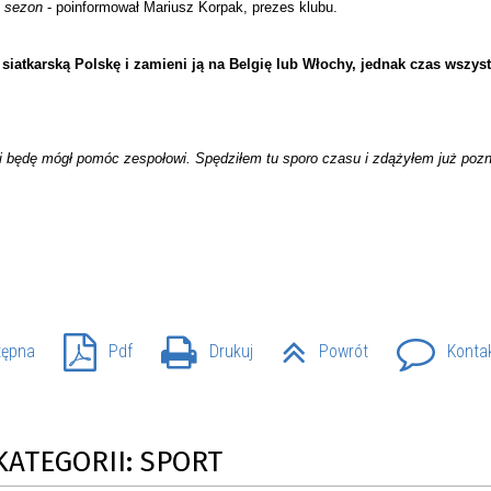
y sezon
- poinformował Mariusz Korpak, prezes klubu.
IEŻY „PRZYJAZNA SZKOŁA”
IEŻOWA RADA MIASTA
ACH 2025-2027
WYKAZ ZWIERZĄT ODŁOWI
NA
Z TERENU MIASTA
 siatkarską Polskę i zamieni ją na Belgię lub Włochy, jednak czas wszys
 ŻYJ ZDROWO BEZ
GDZIE MOŻNA ZNALEŹĆ I J
 i będę mógł pomóc zespołowi. Spędziłem tu sporo czasu i zdążyłem już poz
HOLU
WYGLĄDA PRACA W NGO?
PORADY OD PRACA.PL
 W WOJSKU JAKO
BEZPŁATNY PORADNIK DLA
MATYK – JAK ZOSTAĆ?
KULTURY
ANIA, ZAROBKI
tępna
Pdf
Drukuj
Powrót
Konta
KNF - XV EDYCJA
KATOWICE OTWIERAJĄ DRZW
RSU O NAGRODĘ
CENTRUM ZARZĄDZANIA
ODNICZĄCEGO KOMISJI
RUCHEM
KATEGORII: SPORT
RU FINANSOWEGO ZA
PSZĄ PRACĘ DOKTORSKĄ Z