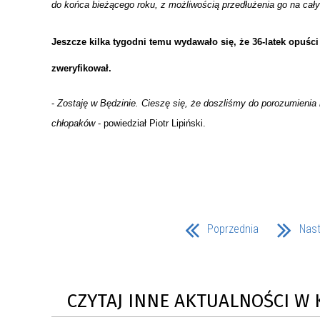
do końca bieżącego roku, z możliwością przedłużenia go na cał
MŁODZ
SZANSA – FORMY AKTYWNEGO
MŁODZ
W LAT
WSPARCIA OBSZARU
BĘDZI
Jeszcze kilka tygodni temu wydawało się, że 36-latek opuści
ZREWITALIZOWANEGO
zweryfikował.
BĘDZIŃSKA AKADEMIA MAŁEGO
AKCJA
-
Zostaję w Będzinie. Cieszę się, że doszliśmy do porozumienia
SPORTOWCA
ALKO
chłopaków
- powiedział Piotr Lipiński.
PROJEKT EKOLIDERKI
PRACA
WZMOCNIENIE PROCESU
INFOR
SPRAWIEDLIWEJ TRANSFORMACJI
WYMAG
ŚLĄSKA
Poprzednia
Nas
KONKURS FOTOGRAFICZNY
URZĄD 
„METROPOLIA. PRZEZ PRYZMAT
KONKU
WODY”
PRZEW
CZYTAJ INNE AKTUALNOŚCI W 
NADZO
NAJLE