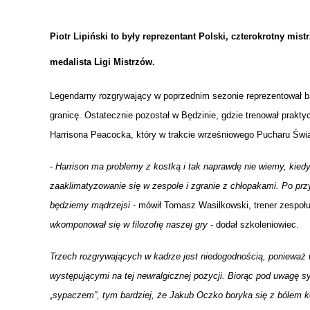
UCZN
KARTA DUŻEJ RODZINY
OFERT
Piotr Lipiński to były reprezentant Polski, czterokrotny mis
AWANS ZAWODOWY NAUCZYCIELI
ZAKŁA
medalista Ligi Mistrzów.
AKTYWIZACJA SPOŁECZNO–
PLAN 
NIEPU
ZAWODOWA OSÓB
Legendarny rozgrywający w poprzednim sezonie reprezentował bar
NIEPEŁNOSPRAWNYCH
granicę. Ostatecznie pozostał w Będzinie, gdzie trenował prak
STYPENDIUM MIASTA BĘDZINA
PAŃST
PODATKI LOKALNE –
KAMPA
I ST. 
Harrisona Peacocka, który w trakcie wrześniowego Pucharu Świat
PODSTAWOWE INFORMACJE,
EKOLO
-
Harrison ma problemy z kostką i tak naprawdę nie wiemy, kiedy
STAWKI I FORMULARZE
DOTACJE DLA NIEPUBLICZNYCH
PROJE
MIĘDZ
SZKÓŁ I PRZEDSZKOLI W
LINEA
ZAPO
zaaklimatyzowanie się w zespole i zgranie z chłopakami. Po przy
BĘDZINIE
PRACO
będziemy mądrzejsi
- mówił Tomasz Wasilkowski, trener zespołu
INFORMACJE ZUS
INFOR
wkomponował się w filozofię naszej gry
- dodał szkoleniowiec.
Trzech rozgrywających w kadrze jest niedogodnością, ponieważ
INFORMACJE KRUS
POMOC ZDROWOTNA DLA
URZĄD
„PRZY
występującymi na tej newralgicznej pozycji. Biorąc pod uwagę sy
NAUCZYCIELI
PROG
„sypaczem”, tym bardziej, że Jakub Oczko boryka się z bólem ko
SZANS