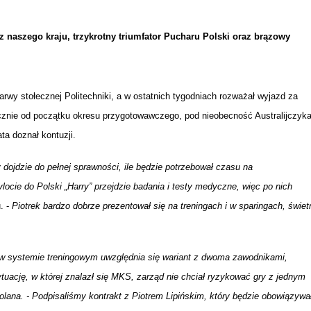
IÓW
DLA WYRÓŻNIAJĄCYCH SIĘ
Y PRACY
PROGRAM WSPARCIA "ROD
UCZNIÓW
3+ GÓRĄ!"
trz naszego kraju, trzykrotny triumfator Pucharu Polski oraz brązowy
DANIE PLACÓWEK
DOFINANSOWANIE KOSZT
OGÓLNY
BLICZNYCH
BĘDZIŃSKA KARTA SENIOR
KSZTAŁCENIA PRACOWNIK
MŁODOCIANYCH
wy stołecznej Politechniki, a w ostatnich tygodniach rozważał wyjazd za
tycznie od początku okresu przygotowawczego, pod nieobecność Australijczyk
WOWA SZKOŁA MUZYCZNA
ZADANIA DOFINANSOWANE
NIA EDUKACYJNO-
IM. FRYDERYKA CHOPINA
REJESTR DANYCH
BUDŻETU PAŃSTWA
a doznał kontuzji.
GICZNA W RAMACH
KONTAKTOWYCH (RDK)
 dojdzie do pełnej sprawności, ile będzie potrzebował czasu na
KTU ZAGŁĘBIOWSKI PARK
YZAKŁADOWA KASA
DOFINANSOWANIE „ZIELO
RNY
MOGOWO-POŻYCZKOWA
SZKÓŁ” Z WOJEWÓDZKIEGO
locie do Polski „Harry” przejdzie badania i testy medyczne, więc po nich
WNIKÓW OŚWIATY
FUNDUSZU OCHRONY
. -
Piotrek bardzo dobrze prezentował się na treningach i w sparingach, świet
MACJE MOPS BĘDZIN
INFORMACJE ARIMR
ŚRODOWISKA I GOSPODARK
WODNEJ W KATOWICACH
 w systemie treningowym uwzględnia się wariant z dwoma zawodnikami,
 SKARBOWY
JAZNA SZKOŁA” RZĄDOWY
INFORMACJE DOTYCZĄCE
KONKURSY NA STANOWISK
tuację, w której znalazł się MKS, zarząd nie chciał ryzykować gry z jednym
RAM WYRÓWNYWANIA
TRANSPLANTACJI
DYREKTORA
lana. - Podpisaliśmy kontrakt z Piotrem Lipińskim, który będzie obowiązywa
 EDUKACYJNYCH DZIECI I