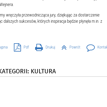
 Wejnera.
SU RYNKU FINANSOWEGO
y wręczyła przewodnicząca jury, dziękując za dostarczenie
 dalszych sukcesów, których inspiracja będzie płynęła m.in. z
tępna
Pdf
Drukuj
Powrót
Konta
KATEGORII: KULTURA