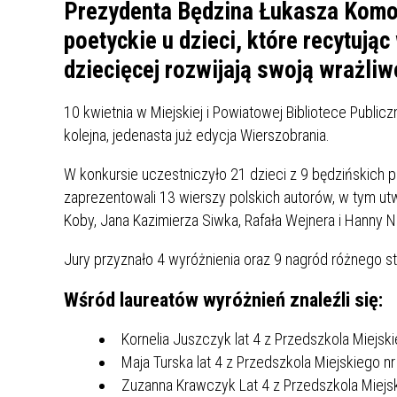
UCZN
Prezydenta Będzina Łukasza Komo
KARTA DUŻEJ RODZINY
OFERT
poetyckie u dzieci, które recytują
dziecięcej rozwijają swoją wrażli
AWANS ZAWODOWY NAUCZYCIELI
ZAKŁA
AKTYWIZACJA SPOŁECZNO–
PLAN 
NIEPU
ZAWODOWA OSÓB
10 kwietnia w Miejskiej i Powiatowej Bibliotece Public
NIEPEŁNOSPRAWNYCH
kolejna, jedenasta już edycja Wierszobrania.
STYPENDIUM MIASTA BĘDZINA
PAŃST
W konkursie uczestniczyło 21 dzieci z 9 będzińskich 
PODATKI LOKALNE –
KAMPA
I ST. 
PODSTAWOWE INFORMACJE,
EKOLO
zaprezentowali 13 wierszy polskich autorów, w tym ut
STAWKI I FORMULARZE
DOTACJE DLA NIEPUBLICZNYCH
PROJE
MIĘDZ
Koby, Jana Kazimierza Siwka, Rafała Wejnera i Hanny 
SZKÓŁ I PRZEDSZKOLI W
LINEA
ZAPO
Jury przyznało 4 wyróżnienia oraz 9 nagród różnego st
BĘDZINIE
PRACO
INFORMACJE ZUS
INFOR
Wśród laureatów wyróżnień znaleźli się:
Kornelia Juszczyk lat 4 z Przedszkola Miejski
INFORMACJE KRUS
POMOC ZDROWOTNA DLA
URZĄD
„PRZY
Maja Turska lat 4 z Przedszkola Miejskiego nr
NAUCZYCIELI
PROG
Zuzanna Krawczyk Lat 4 z Przedszkola Miejsk
SZANS