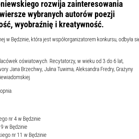
IÓW
DLA WYRÓŻNIAJĄCYCH SIĘ
niewskiego rozwija zainteresowania
Y PRACY
PROGRAM WSPARCIA "ROD
UCZNIÓW
c wiersze wybranych autorów poezji
3+ GÓRĄ!"
wość, wyobraźnię i kreatywność.
DANIE PLACÓWEK
DOFINANSOWANIE KOSZT
OGÓLNY
BLICZNYCH
BĘDZIŃSKA KARTA SENIOR
KSZTAŁCENIA PRACOWNIK
MŁODOCIANYCH
znej w Będzinie, która jest współorganizatorem konkursu, odbyła si
WOWA SZKOŁA MUZYCZNA
ZADANIA DOFINANSOWANE
placówek oświatowych. Recytatorzy, w wieku od 3 do 6 lat,
NIA EDUKACYJNO-
IM. FRYDERYKA CHOPINA
REJESTR DANYCH
BUDŻETU PAŃSTWA
GICZNA W RAMACH
KONTAKTOWYCH (RDK)
wory Jana Brzechwy, Julina Tuwima, Aleksandra Fredry, Grażyny
KTU ZAGŁĘBIOWSKI PARK
YZAKŁADOWA KASA
DOFINANSOWANIE „ZIELO
Niewiadomskiej.
RNY
MOGOWO-POŻYCZKOWA
SZKÓŁ” Z WOJEWÓDZKIEGO
opnia.
WNIKÓW OŚWIATY
FUNDUSZU OCHRONY
MACJE MOPS BĘDZIN
INFORMACJE ARIMR
ŚRODOWISKA I GOSPODARK
WODNEJ W KATOWICACH
ego nr 4 w Będzinie
 SKARBOWY
JAZNA SZKOŁA” RZĄDOWY
INFORMACJE DOTYCZĄCE
KONKURSY NA STANOWISK
 9 w Będzinie
RAM WYRÓWNYWANIA
TRANSPLANTACJI
DYREKTORA
iego nr 11 w Będzinie
 EDUKACYJNYCH DZIECI I