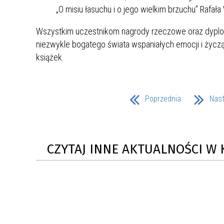
„O misiu łasuchu i o jego wielkim brzuchu” Rafała
ZAKRE
Wszystkim uczestnikom nagrody rzeczowe oraz dyplom
WAŻNA INFORMACJA - DOT.
niezwykle bogatego świata wspaniałych emocji i życząc
PRZEPROWADZENIA OCENY
książek.
RYZYKA WEWNĘTRZNEGO
SYSTEMU WODOCIĄGOWEGO
Poprzednia
Nas
CZYTAJ INNE AKTUALNOŚCI W 