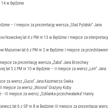
r 14 w Będzinie
IEŻY „PRZYJAZNA SZKOŁA”
IEŻOWA RADA MIASTA
ACH 2025-2027
WYKAZ ZWIERZĄT ODŁOWI
NA
Z TERENU MIASTA
dzinie – I miejsce za prezentację wiersza „Staś Pytalski” Jana
 ŻYJ ZDROWO BEZ
GDZIE MOŻNA ZNALEŹĆ I J
ivii Nowickiej lat 4 z PM nr 13 w Będzinie I miejsce za interpretacj
HOLU
WYGLĄDA PRACA W NGO?
PORADY OD PRACA.PL
owi Mazurowi lat 6 z PM nr 2 w Będzinie I miejsce za przedstawien
 W WOJSKU JAKO
BEZPŁATNY PORADNIK DLA
MATYK – JAK ZOSTAĆ?
KULTURY
II miejsce za prezentację wiersza „Żaba” Jana Brzechwy
ANIA, ZAROBKI
kiej lat 5 z PM nr 10 w Będzinie – II miejsce za wiersz „Leń” Jana
ejsce za wiersz „Gucio” Jana Kazimierza Siwka
KNF - XV EDYCJA
KATOWICE OTWIERAJĄ DRZW
 III miejsce za wiersz „Wiosna” Grażyny Koby
RSU O NAGRODĘ
CENTRUM ZARZĄDZANIA
nie - III miejsce za wiersz „Szklanka przechwalanka” Hanny
ODNICZĄCEGO KOMISJI
RUCHEM
RU FINANSOWEGO ZA
rkiewicz lat 6 z SP nr 8 w Będzinie III miejsce za prezentację wier
PSZĄ PRACĘ DOKTORSKĄ Z