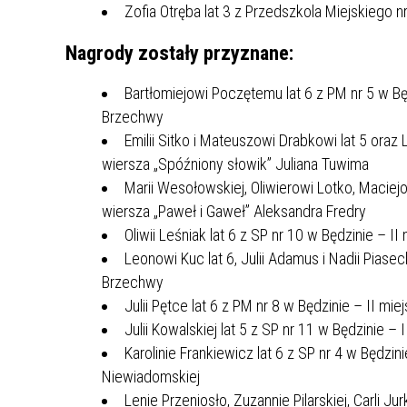
Zofia Otręba lat 3 z Przedszkola Miejskiego n
MŁODZ
SZANSA – FORMY AKTYWNEGO
MŁODZ
W LAT
Nagrody zostały przyznane:
WSPARCIA OBSZARU
BĘDZI
ZREWITALIZOWANEGO
Bartłomiejowi Poczętemu lat 6 z PM nr 5 w Bę
Brzechwy
BĘDZIŃSKA AKADEMIA MAŁEGO
AKCJA
Emilii Sitko i Mateuszowi Drabkowi lat 5 oraz L
SPORTOWCA
ALKO
wiersza „Spóźniony słowik” Juliana Tuwima
Marii Wesołowskiej, Oliwierowi Lotko, Maciej
PROJEKT EKOLIDERKI
PRACA
wiersza „Paweł i Gaweł” Aleksandra Fredry
WZMOCNIENIE PROCESU
INFOR
Oliwii Leśniak lat 6 z SP nr 10 w Będzinie – 
SPRAWIEDLIWEJ TRANSFORMACJI
WYMAG
Leonowi Kuc lat 6, Julii Adamus i Nadii Piasec
ŚLĄSKA
Brzechwy
Julii Pętce lat 6 z PM nr 8 w Będzinie – II mi
KONKURS FOTOGRAFICZNY
URZĄD 
Julii Kowalskiej lat 5 z SP nr 11 w Będzinie –
„METROPOLIA. PRZEZ PRYZMAT
KONKU
Karolinie Frankiewicz lat 6 z SP nr 4 w Będzi
WODY”
PRZEW
Niewiadomskiej
NADZO
Lenie Przeniosło, Zuzannie Pilarskiej, Carli Ju
NAJLE