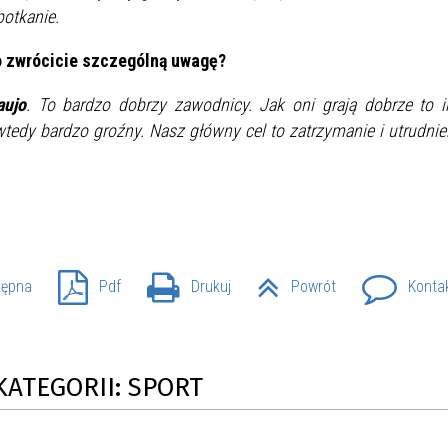
potkanie.
SU RYNKU FINANSOWEGO
 zwrócicie szczególną uwagę?
aujo
. To bardzo dobrzy zawodnicy. Jak oni grają dobrze to i
 wtedy bardzo groźny. Nasz główny cel to zatrzymanie i utrudnie
tępna
Pdf
Drukuj
Powrót
Konta
KATEGORII: SPORT