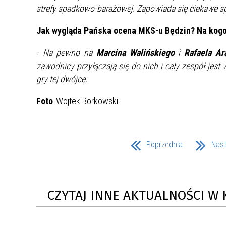
strefy spadkowo-barażowej. Zapowiada się ciekawe s
ZAKRE
Jak wygląda Pańska ocena MKS-u Będzin? Na kogo
WAŻNA INFORMACJA - DOT.
PRZEPROWADZENIA OCENY
- Na pewno na
Marcina Walińskiego
i
Rafaela Ar
RYZYKA WEWNĘTRZNEGO
zawodnicy przyłączają się do nich i cały zespół jest
SYSTEMU WODOCIĄGOWEGO
gry tej dwójce.
Foto
Wojtek Borkowski
:
Poprzednia
Nas
CZYTAJ INNE AKTUALNOŚCI W 