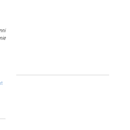
nni
nie
kt