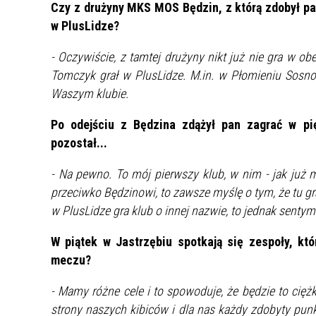
Czy z drużyny MKS MOS Będzin, z którą zdobył pan
MŁODZ
w PlusLidze?
SZANSA – FORMY AKTYWNEGO
MŁODZ
W LAT
WSPARCIA OBSZARU
BĘDZI
- Oczywiście, z tamtej drużyny nikt już nie gra w o
ZREWITALIZOWANEGO
Tomczyk grał w PlusLidze. M.in. w Płomieniu Sosnow
Waszym klubie.
BĘDZIŃSKA AKADEMIA MAŁEGO
AKCJA
SPORTOWCA
ALKO
Po odejściu z Będzina zdążył pan zagrać w pi
pozostał...
PROJEKT EKOLIDERKI
PRACA
- Na pewno. To mój pierwszy klub, w nim - jak już 
WZMOCNIENIE PROCESU
INFOR
przeciwko Będzinowi, to zawsze myślę o tym, że tu g
SPRAWIEDLIWEJ TRANSFORMACJI
WYMAG
w PlusLidze gra klub o innej nazwie, to jednak sentym
ŚLĄSKA
W piątek w Jastrzębiu spotkają się zespoły, kt
KONKURS FOTOGRAFICZNY
URZĄD 
meczu?
„METROPOLIA. PRZEZ PRYZMAT
KONKU
WODY”
PRZEW
- Mamy różne cele i to spowoduje, że będzie to cięż
NADZO
strony naszych kibiców i dla nas każdy zdobyty punk
NAJLE