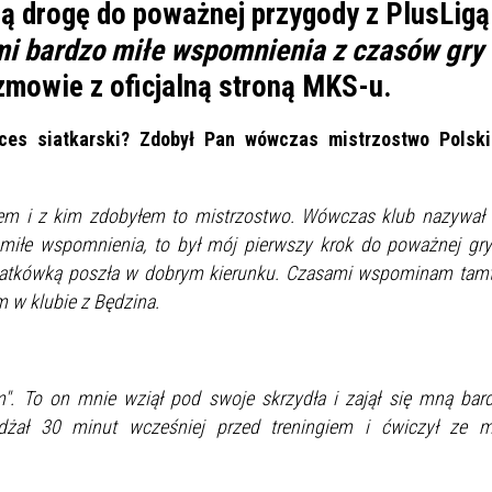
IÓW
DLA WYRÓŻNIAJĄCYCH SIĘ
ą drogę do poważnej przygody z PlusLigą 
Y PRACY
PROGRAM WSPARCIA "ROD
UCZNIÓW
mi bardzo miłe wspomnienia z czasów gry
3+ GÓRĄ!"
zmowie z oficjalną stroną MKS-u.
DANIE PLACÓWEK
DOFINANSOWANIE KOSZT
OGÓLNY
BLICZNYCH
BĘDZIŃSKA KARTA SENIOR
KSZTAŁCENIA PRACOWNIK
MŁODOCIANYCH
ces siatkarski? Zdobył Pan wówczas mistrzostwo Polsk
WOWA SZKOŁA MUZYCZNA
ZADANIA DOFINANSOWANE
em i z kim zdobyłem to mistrzostwo. Wówczas klub nazywał 
NIA EDUKACYJNO-
IM. FRYDERYKA CHOPINA
REJESTR DANYCH
BUDŻETU PAŃSTWA
GICZNA W RAMACH
KONTAKTOWYCH (RDK)
 miłe wspomnienia, to był mój pierwszy krok do poważnej gr
KTU ZAGŁĘBIOWSKI PARK
YZAKŁADOWA KASA
DOFINANSOWANIE „ZIELO
 siatkówką poszła w dobrym kierunku. Czasami wspominam tam
RNY
MOGOWO-POŻYCZKOWA
SZKÓŁ” Z WOJEWÓDZKIEGO
m w klubie z Będzina.
WNIKÓW OŚWIATY
FUNDUSZU OCHRONY
MACJE MOPS BĘDZIN
INFORMACJE ARIMR
ŚRODOWISKA I GOSPODARK
WODNEJ W KATOWICACH
em". To on mnie wziął pod swoje skrzydła i zajął się mną bar
eżdżał 30 minut wcześniej przed treningiem i ćwiczył ze 
 SKARBOWY
JAZNA SZKOŁA” RZĄDOWY
INFORMACJE DOTYCZĄCE
KONKURSY NA STANOWISK
RAM WYRÓWNYWANIA
TRANSPLANTACJI
DYREKTORA
 EDUKACYJNYCH DZIECI I