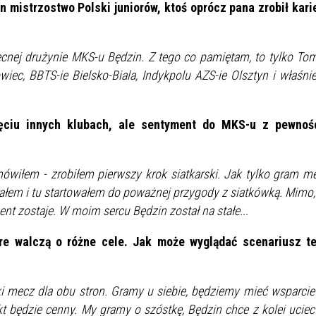
 mistrzostwo Polski juniorów, ktoś oprócz pana zrobił kari
IEŻY „PRZYJAZNA SZKOŁA”
IEŻOWA RADA MIASTA
ACH 2025-2027
WYKAZ ZWIERZĄT ODŁOWI
NA
Z TERENU MIASTA
becnej drużynie MKS-u Będzin. Z tego co pamiętam, to tylko To
iec, BBTS-ie Bielsko-Biala, Indykpolu AZS-ie Olsztyn i właśni
 ŻYJ ZDROWO BEZ
GDZIE MOŻNA ZNALEŹĆ I J
HOLU
WYGLĄDA PRACA W NGO?
ęciu innych klubach, ale sentyment do MKS-u z pewnoś
PORADY OD PRACA.PL
 W WOJSKU JAKO
BEZPŁATNY PORADNIK DLA
mówiłem - zrobiłem pierwszy krok siatkarski. Jak tylko gram m
MATYK – JAK ZOSTAĆ?
KULTURY
rałem i tu startowałem do poważnej przygody z siatkówką. Mimo,
ANIA, ZAROBKI
ent zostaje. W moim sercu Będzin został na stałe...
óre walczą o różne cele. Jak może wyglądać scenariusz t
KNF - XV EDYCJA
KATOWICE OTWIERAJĄ DRZW
RSU O NAGRODĘ
CENTRUM ZARZĄDZANIA
ODNICZĄCEGO KOMISJI
RUCHEM
ki mecz dla obu stron. Gramy u siebie, będziemy mieć wsparcie
RU FINANSOWEGO ZA
t będzie cenny. My gramy o szóstkę, Będzin chce z kolei uciec
PSZĄ PRACĘ DOKTORSKĄ Z