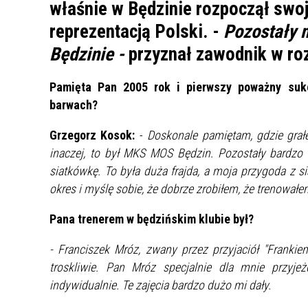
UCZN
właśnie w Będzinie rozpoczął swoj
KARTA DUŻEJ RODZINY
OFERT
reprezentacją Polski. -
Pozostały 
Będzinie -
przyznał zawodnik w ro
AWANS ZAWODOWY NAUCZYCIELI
ZAKŁA
AKTYWIZACJA SPOŁECZNO–
PLAN 
NIEPU
ZAWODOWA OSÓB
Pamięta Pan 2005 rok i pierwszy poważny suk
NIEPEŁNOSPRAWNYCH
barwach?
STYPENDIUM MIASTA BĘDZINA
PAŃST
Grzegorz Kosok:
PODATKI LOKALNE –
-
Doskonale pamiętam, gdzie grał
KAMPA
I ST. 
PODSTAWOWE INFORMACJE,
EKOLO
inaczej, to był MKS MOS Będzin. Pozostały bardzo
STAWKI I FORMULARZE
DOTACJE DLA NIEPUBLICZNYCH
PROJE
MIĘDZ
siatkówkę. To była duża frajda, a moja przygoda z
SZKÓŁ I PRZEDSZKOLI W
LINEA
ZAPO
okres i myślę sobie, że dobrze zrobiłem, że trenowałe
BĘDZINIE
PRACO
INFORMACJE ZUS
INFOR
Pana trenerem w będzińskim klubie był?
- Franciszek Mróz, zwany przez przyjaciół "Franki
troskliwie. Pan Mróz specjalnie dla mnie przyj
INFORMACJE KRUS
POMOC ZDROWOTNA DLA
URZĄD
„PRZY
NAUCZYCIELI
PROG
indywidualnie. Te zajęcia bardzo dużo mi dały.
SZANS