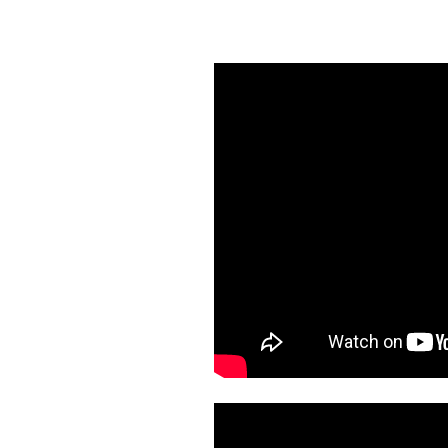
ZAKRE
WAŻNA INFORMACJA - DOT.
PRZEPROWADZENIA OCENY
RYZYKA WEWNĘTRZNEGO
SYSTEMU WODOCIĄGOWEGO