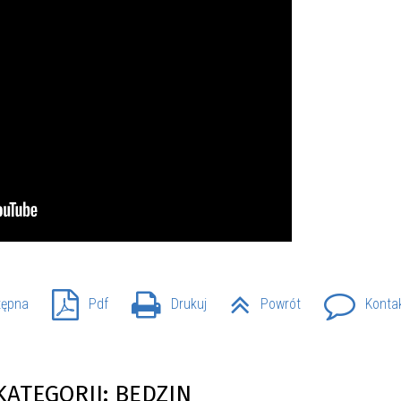
tępna
Pdf
Drukuj
Powrót
Konta
KATEGORII: BĘDZIN