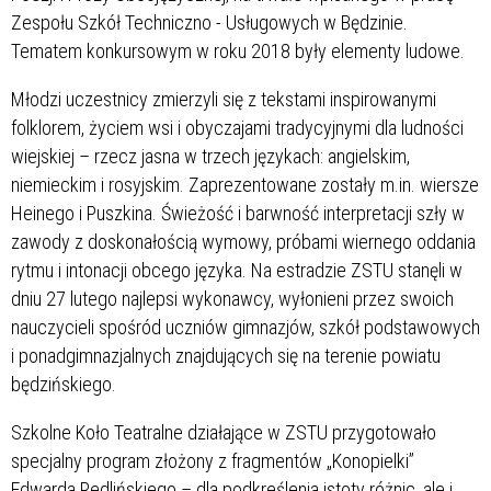
Zespołu Szkół Techniczno - Usługowych w Będzinie.
Tematem konkursowym w roku 2018 były elementy ludowe.
Młodzi uczestnicy zmierzyli się z tekstami inspirowanymi
folklorem, życiem wsi i obyczajami tradycyjnymi dla ludności
wiejskiej – rzecz jasna w trzech językach: angielskim,
niemieckim i rosyjskim. Zaprezentowane zostały m.in. wiersze
Heinego i Puszkina. Świeżość i barwność interpretacji szły w
zawody z doskonałością wymowy, próbami wiernego oddania
rytmu i intonacji obcego języka. Na estradzie ZSTU stanęli w
dniu 27 lutego najlepsi wykonawcy, wyłonieni przez swoich
nauczycieli spośród uczniów gimnazjów, szkół podstawowych
i ponadgimnazjalnych znajdujących się na terenie powiatu
będzińskiego.
Szkolne Koło Teatralne działające w ZSTU przygotowało
specjalny program złożony z fragmentów „Konopielki”
Edwarda Redlińskiego – dla podkreślenia istoty różnic, ale i