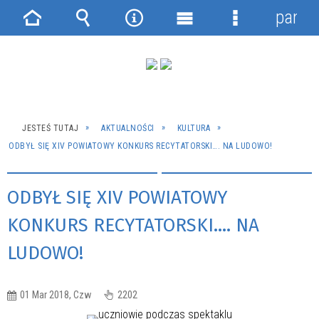
panel
Strona
Wyszukiwarka
Narzędzia
Menu
Menu
główna
główne
szczegółowe
JESTEŚ TUTAJ
AKTUALNOŚCI
KULTURA
ODBYŁ SIĘ XIV POWIATOWY KONKURS RECYTATORSKI…. NA LUDOWO!
ODBYŁ SIĘ XIV POWIATOWY
KONKURS RECYTATORSKI…. NA
LUDOWO!
01 Mar 2018, Czw
2202