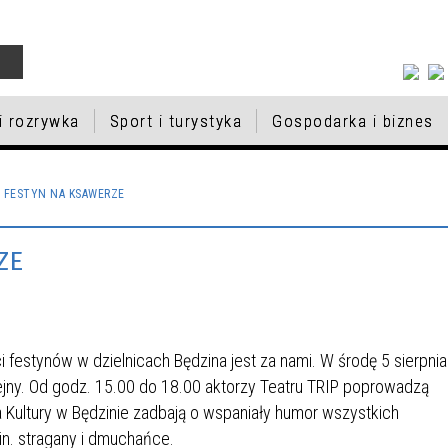
 i rozrywka
Sport i turystyka
Gospodarka i biznes
IESZKAŃCÓW
RAM BADAŃ
A PAMIĘCI
EK SPORTU I REKREACJI
KTY UNIJNE
DYCJA BUDŻETU
MACJA O WOLNYCH
KULTURA I ROZRYWKA
PSY I KOTY DO ADOPCJI
INSTYTUCJE
BAZA NOCLEGOWA
PROGRAM REWITALIZACJI D
VII EDYCJA BUDŻETU
ZAPISY DO KLAS PIERWSZY
 FESTYN NA KSAWERZE
LAKTYCZNYCH W BĘDZINIE
TELSKIEGO
CACH W POSTĘPOWANIU
MIASTA BĘDZINA
OBYWATELSKIEGO
BĘDZIŃSKICH SZKÓŁ
T OBYWATELSKI
NFORMATOR - CZERWIEC
ŁNIAJĄCYM W
EDUKACJA
PODSTAWOWYCH NA ROK
ZE
KI
PORT
CJA BUDŻETU
SZKOLACH NA ROK
NAGRODY W SPORCIE
ZARZĄDZANIE MIKROFIRM
III EDYCJA BUDŻETU
SZKOLNY 2026/2027
TELSKIEGO
NY 2026/2027
OBYWATELSKIEGO
NIK „KOMUNIKACJA DLA
Y PODSTAWOWE
WNIOSKI
PRZEDSZKOLA
IA”
KI KULTURY ŻYDOWSKIEJ
STYPENDIA SPORTOWE 202
festynów w dzielnicach Będzina jest za nami. W środę 5 sierpnia
olejny. Od godz. 15.00 do 18.00 aktorzy Teatru TRIP poprowadzą
 Kultury w Będzinie zadbają o wspaniały humor wszystkich
 MATERIALNA DLA
NAGRODA PREZYDENTA MI
n. stragany i dmuchańce.