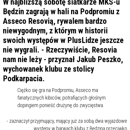
W najbliższą sobotę siatkarze MKS-u
Będzin zagrają w hali na Podpromiu z
Asseco Resovią, rywalem bardzo
niewygodnym, z którym w historii
swoich występów w PlusLidze jeszcze
nie wygrali. - Rzeczywiście, Resovia
nam nie leży - przyznał Jakub Peszko,
wychowanek klubu ze stolicy
Podkarpacia.
Ciężko się gra na Podpromiu, Asseco ma
fanatycznych kibiców, potrafiących głośnym
dopingiem ponieść drużynę do zwycięstwa.
- zaznaczył przyjmujący, mający już za sobą dwa wyjazdowe
występy w barwach klubu z Będzina przeciwko