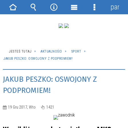
panel
Strona
Wyszukiwarka
Narzędzia
Menu
Menu
główna
główne
szczegółowe
JESTEŚ TUTAJ
AKTUALNOŚCI
SPORT
JAKUB PESZKO: OSWOJONY Z PODPROMIEM!
JAKUB PESZKO: OSWOJONY Z
PODPROMIEM!
19 Gru 2017, Wto
1421