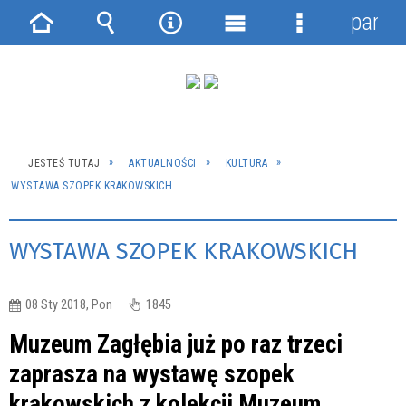
panel
Strona
Wyszukiwarka
Narzędzia
Menu
Menu
główna
główne
szczegółowe
JESTEŚ TUTAJ
AKTUALNOŚCI
KULTURA
WYSTAWA SZOPEK KRAKOWSKICH
WYSTAWA SZOPEK KRAKOWSKICH
08 Sty 2018, Pon
1845
Muzeum Zagłębia już po raz trzeci
zaprasza na wystawę szopek
krakowskich z kolekcji Muzeum