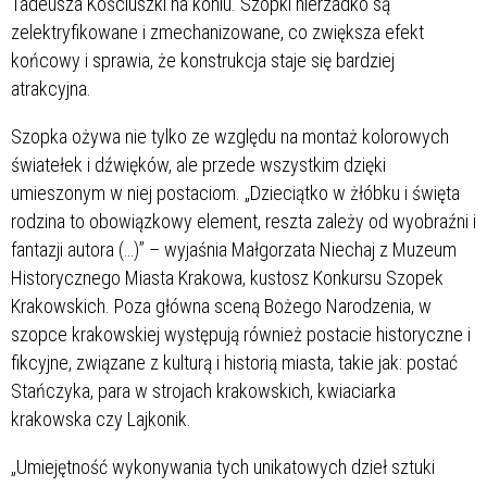
Tadeusza Kościuszki na koniu. Szopki nierzadko są
zelektryfikowane i zmechanizowane, co zwiększa efekt
końcowy i sprawia, że konstrukcja staje się bardziej
atrakcyjna.
Szopka ożywa nie tylko ze względu na montaż kolorowych
światełek i dźwięków, ale przede wszystkim dzięki
umieszonym w niej postaciom. „Dzieciątko w żłóbku i święta
rodzina to obowiązkowy element, reszta zależy od wyobraźni i
fantazji autora (…)” – wyjaśnia Małgorzata Niechaj z Muzeum
Historycznego Miasta Krakowa, kustosz Konkursu Szopek
Krakowskich. Poza główna sceną Bożego Narodzenia, w
szopce krakowskiej występują również postacie historyczne i
fikcyjne, związane z kulturą i historią miasta, takie jak: postać
Stańczyka, para w strojach krakowskich, kwiaciarka
krakowska czy Lajkonik.
„Umiejętność wykonywania tych unikatowych dzieł sztuki