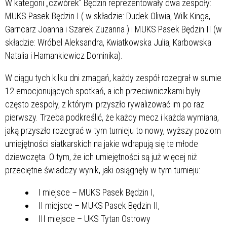
W kategorii „czwórek” Będzin reprezentowały dwa zespoły:
MUKS Pasek Będzin I ( w składzie: Dudek Oliwia, Wilk Kinga,
Garncarz Joanna i Szarek Zuzanna ) i MUKS Pasek Będzin II (w
składzie: Wróbel Aleksandra, Kwiatkowska Julia, Karbowska
Natalia i Hamankiewicz Dominika).
W ciągu tych kilku dni zmagań, każdy zespół rozegrał w sumie
12 emocjonujących spotkań, a ich przeciwniczkami były
często zespoły, z którymi przyszło rywalizować im po raz
pierwszy. Trzeba podkreślić, że każdy mecz i każda wymiana,
jaką przyszło rozegrać w tym turnieju to nowy, wyższy poziom
umiejętności siatkarskich na jakie wdrapują się te młode
dziewczęta. O tym, że ich umiejętności są już więcej niż
przeciętne świadczy wynik, jaki osiągnęły w tym turnieju:
I miejsce – MUKS Pasek Będzin I,
II miejsce – MUKS Pasek Będzin II,
III miejsce – UKS Tytan Ostrowy