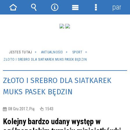
panel
Strona
Wyszukiwarka
Narzędzia
Menu
Menu
główna
główne
szczegółowe
JESTEŚ TUTAJ
AKTUALNOŚCI
SPORT
ZŁOTO I SREBRO DLA SIATKAREK MUKS PASEK BĘDZIN
ZŁOTO I SREBRO DLA SIATKAREK
MUKS PASEK BĘDZIN
08 Gru 2017, Pią
1543
Kolejny bardzo udany występ w