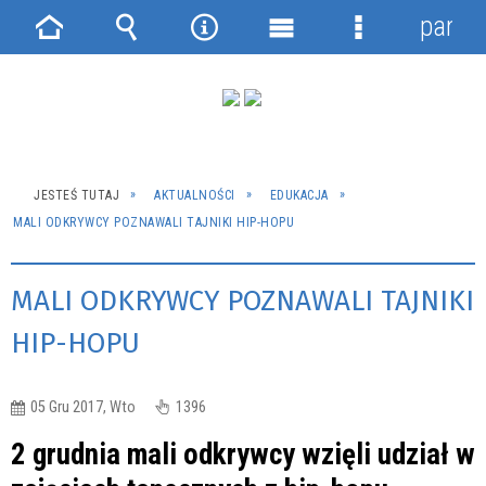
panel
Strona
Wyszukiwarka
Narzędzia
Menu
Menu
główna
główne
szczegółowe
JESTEŚ TUTAJ
AKTUALNOŚCI
EDUKACJA
MALI ODKRYWCY POZNAWALI TAJNIKI HIP-HOPU
MALI ODKRYWCY POZNAWALI TAJNIKI
HIP-HOPU
05 Gru 2017, Wto
1396
2 grudnia mali odkrywcy wzięli udział w