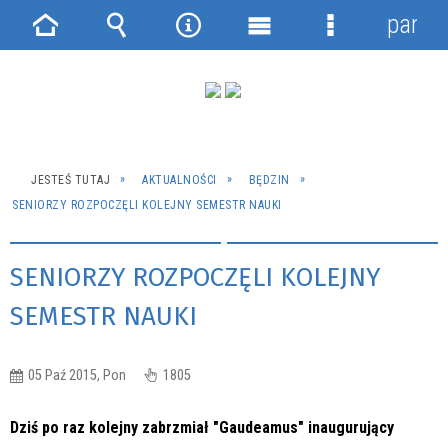
panel
Strona
Wyszukiwarka
Narzędzia
Menu
Menu
główna
główne
szczegółowe
JESTEŚ TUTAJ
AKTUALNOŚCI
BĘDZIN
SENIORZY ROZPOCZĘLI KOLEJNY SEMESTR NAUKI
SENIORZY ROZPOCZĘLI KOLEJNY
SEMESTR NAUKI
05 Paź 2015, Pon
1805
Dziś po raz kolejny zabrzmiał "Gaudeamus" inaugurujący