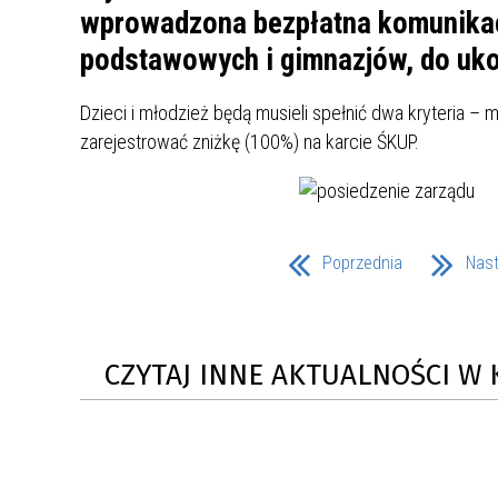
UCZN
wprowadzona bezpłatna komunikacj
KARTA DUŻEJ RODZINY
OFERT
podstawowych i gimnazjów, do uko
AWANS ZAWODOWY NAUCZYCIELI
ZAKŁA
AKTYWIZACJA SPOŁECZNO–
PLAN 
NIEPU
Dzieci i młodzież będą musieli spełnić dwa kryteria –
ZAWODOWA OSÓB
zarejestrować zniżkę (100%) na karcie ŚKUP.
NIEPEŁNOSPRAWNYCH
STYPENDIUM MIASTA BĘDZINA
PAŃST
PODATKI LOKALNE –
KAMPA
I ST. 
PODSTAWOWE INFORMACJE,
EKOLO
Poprzednia
Nas
STAWKI I FORMULARZE
DOTACJE DLA NIEPUBLICZNYCH
PROJE
MIĘDZ
SZKÓŁ I PRZEDSZKOLI W
LINEA
ZAPO
BĘDZINIE
PRACO
INFORMACJE ZUS
INFOR
CZYTAJ INNE AKTUALNOŚCI W 
INFORMACJE KRUS
POMOC ZDROWOTNA DLA
URZĄD
„PRZY
NAUCZYCIELI
PROG
SZANS