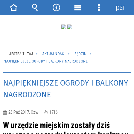
panel
Strona
Wyszukiwarka
Narzędzia
Menu
Menu
główna
główne
szczegółowe
JESTEŚ TUTAJ
AKTUALNOŚCI
BĘDZIN
NAJPIĘKNIEJSZE OGRODY I BALKONY NAGRODZONE
NAJPIĘKNIEJSZE OGRODY I BALKONY
NAGRODZONE
26 Paź 2017, Czw
1716
W urzędzie miejskim zostały dziś