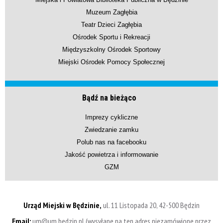
Muzeum Zagłębia
Teatr Dzieci Zagłębia
Ośrodek Sportu i Rekreacji
Międzyszkolny Ośrodek Sportowy
Miejski Ośrodek Pomocy Społecznej
Bądź na bieżąco
Imprezy cykliczne
Zwiedzanie zamku
Polub nas na facebooku
Jakość powietrza i informowanie
GZM
Urząd Miejski w Będzinie,
ul. 11 Listopada 20, 42-500 Będzin
Email:
um@um.bedzin.pl (wysyłane na ten adres niezamówione przez