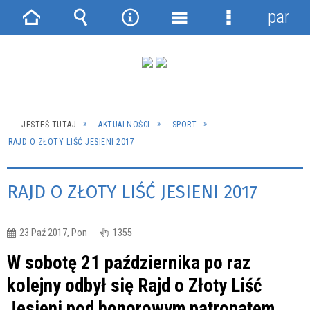
panel
Strona
Wyszukiwarka
Narzędzia
Menu
Menu
główna
główne
szczegółowe
JESTEŚ TUTAJ
AKTUALNOŚCI
SPORT
RAJD O ZŁOTY LIŚĆ JESIENI 2017
RAJD O ZŁOTY LIŚĆ JESIENI 2017
23 Paź 2017, Pon
1355
W sobotę 21 października po raz
kolejny odbył się Rajd o Złoty Liść
Jesieni pod honorowym patronatem