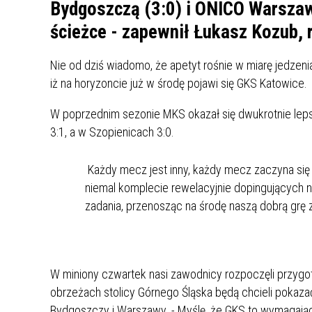
UCZN
Bydgoszczą (3:0) i ONICO Warszaw
KARTA DUŻEJ RODZINY
OFERT
ścieżce - zapewnił Łukasz Kozub,
AWANS ZAWODOWY NAUCZYCIELI
ZAKŁA
Nie od dziś wiadomo, że apetyt rośnie w miarę jedzenia i
AKTYWIZACJA SPOŁECZNO–
PLAN 
NIEPU
iż na horyzoncie już w środę pojawi się GKS Katowice.
ZAWODOWA OSÓB
NIEPEŁNOSPRAWNYCH
W poprzednim sezonie MKS okazał się dwukrotnie leps
STYPENDIUM MIASTA BĘDZINA
PAŃST
3:1, a w Szopienicach 3:0.
PODATKI LOKALNE –
KAMPA
I ST. 
PODSTAWOWE INFORMACJE,
EKOLO
Każdy mecz jest inny, każdy mecz zaczyna się o
STAWKI I FORMULARZE
DOTACJE DLA NIEPUBLICZNYCH
PROJE
MIĘDZ
SZKÓŁ I PRZEDSZKOLI W
LINEA
ZAPO
niemal komplecie rewelacyjnie dopingujących 
BĘDZINIE
PRACO
zadania, przenosząc na środę naszą dobrą grę 
INFORMACJE ZUS
INFOR
INFORMACJE KRUS
POMOC ZDROWOTNA DLA
URZĄD
„PRZY
W miniony czwartek nasi zawodnicy rozpoczęli przygot
NAUCZYCIELI
PROG
obrzeżach stolicy Górnego Śląska będą chcieli pokazać
SZANS
Bydgoszczy i Warszawy. - Myślę, że GKS to wymagając