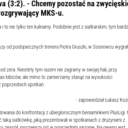
IÓW
DLA WYRÓŻNIAJĄCYCH SIĘ
a (3:2). - Chcemy pozostać na zwycięski
Y PRACY
PROGRAM WSPARCIA "ROD
UCZNIÓW
 rozgrywający MKS-u.
3+ GÓRĄ!"
DANIE PLACÓWEK
DOFINANSOWANIE KOSZT
 to nie tylko ten kulinarny. Podobnie jest z siatkarskim, tym bardz
OGÓLNY
BLICZNYCH
BĘDZIŃSKA KARTA SENIOR
KSZTAŁCENIA PRACOWNIK
MŁODOCIANYCH
zy od podopiecznych trenera Piotra Gruszki, w Sosnowcu wygrał
WOWA SZKOŁA MUZYCZNA
ZADANIA DOFINANSOWANE
NIA EDUKACYJNO-
IM. FRYDERYKA CHOPINA
REJESTR DANYCH
BUDŻETU PAŃSTWA
GICZNA W RAMACH
KONTAKTOWYCH (RDK)
d zera. Niestety tym razem nie zagramy w swojej hali, przy
KTU ZAGŁĘBIOWSKI PARK
YZAKŁADOWA KASA
DOFINANSOWANIE „ZIELO
RNY
MOGOWO-POŻYCZKOWA
SZKÓŁ” Z WOJEWÓDZKIEGO
nas kibiców, ale mimo to zamierzamy stanąć na wysokości
WNIKÓW OŚWIATY
FUNDUSZU OCHRONY
z poprzednich spotkań.
MACJE MOPS BĘDZIN
INFORMACJE ARIMR
ŚRODOWISKA I GOSPODARK
WODNEJ W KATOWICACH
- zapowiedział Łukasz Koz
 SKARBOWY
JAZNA SZKOŁA” RZĄDOWY
INFORMACJE DOTYCZĄCE
KONKURSY NA STANOWISK
owania do konfrontacji z ubiegłorocznym beniaminkiem PlusLigi.
RAM WYRÓWNYWANIA
TRANSPLANTACJI
DYREKTORA
 taką siatkówkę, jaką prezentowali w spotkaniach z drużynami z
 EDUKACYJNYCH DZIECI I
y zespół, mocniejszy niż w poprzednim sezonie. Na pewno jest