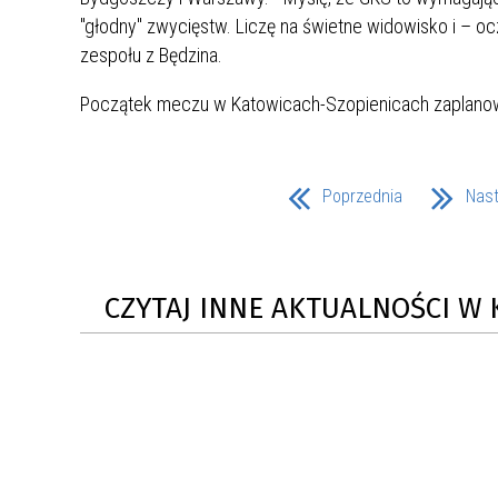
MŁODZ
"głodny" zwycięstw. Liczę na świetne widowisko i – o
SZANSA – FORMY AKTYWNEGO
MŁODZ
W LAT
zespołu z Będzina.
WSPARCIA OBSZARU
BĘDZI
ZREWITALIZOWANEGO
Początek meczu w Katowicach-Szopienicach zaplanow
BĘDZIŃSKA AKADEMIA MAŁEGO
AKCJA
SPORTOWCA
ALKO
Poprzednia
Nas
PROJEKT EKOLIDERKI
PRACA
WZMOCNIENIE PROCESU
INFOR
CZYTAJ INNE AKTUALNOŚCI W 
SPRAWIEDLIWEJ TRANSFORMACJI
WYMAG
ŚLĄSKA
KONKURS FOTOGRAFICZNY
URZĄD 
„METROPOLIA. PRZEZ PRYZMAT
KONKU
WODY”
PRZEW
NADZO
NAJLE