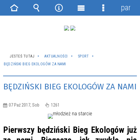
panel
Strona
Wyszukiwarka
Narzędzia
Menu
Menu
główna
główne
szczegółowe
JESTEŚ TUTAJ
AKTUALNOŚCI
SPORT
BĘDZIŃSKI BIEG EKOLOGÓW ZA NAMI
BĘDZIŃSKI BIEG EKOLOGÓW ZA NAMI
07 Paź 2017, Sob
1261
Pierwszy będziński Bieg Ekologów już