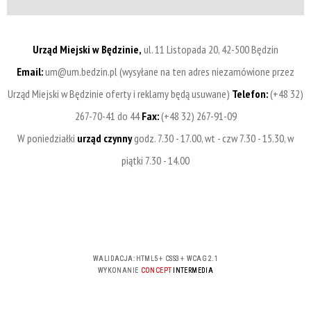
Urząd Miejski w Będzinie,
ul. 11 Listopada 20, 42-500 Będzin
Email:
um@um.bedzin.pl (wysyłane na ten adres niezamówione przez
Urząd Miejski w Będzinie oferty i reklamy będą usuwane)
Telefon:
(+48 32)
267-70-41 do 44
Fax:
(+48 32) 267-91-09
W poniedziałki
urząd czynny
godz. 7.30 - 17.00, wt - czw 7.30 - 15.30, w
piątki 7.30 - 14.00
WALIDACJA:
HTML5
+
CSS3
+
WCAG 2.1
WYKONANIE
CONCEPT
INTERMEDIA