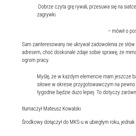
UCZN
Dobrze czyta grę rywali, przesuwa się na siatce
KARTA DUŻEJ RODZINY
OFERT
zagrywki.
AWANS ZAWODOWY NAUCZYCIELI
ZAKŁA
AKTYWIZACJA SPOŁECZNO–
PLAN 
NIEPU
– mówił o pos
ZAWODOWA OSÓB
Sam zainteresowany nie ukrywał zadowolenia ze słów
NIEPEŁNOSPRAWNYCH
adresem, choć doskonale zdaje sobie sprawę, że mim
STYPENDIUM MIASTA BĘDZINA
PAŃST
PODATKI LOKALNE –
KAMPA
I ST. 
ogrom pracy.
PODSTAWOWE INFORMACJE,
EKOLO
STAWKI I FORMULARZE
DOTACJE DLA NIEPUBLICZNYCH
PROJE
MIĘDZ
Myślę, że w każdym elemencie mam jeszcze bar
SZKÓŁ I PRZEDSZKOLI W
LINEA
ZAPO
siłowe w okresie przygotowawczym na pewno m
BĘDZINIE
PRACO
tygodnie będzie dużo lepiej. To dotyczy zarówn
INFORMACJE ZUS
INFOR
tłumaczył Mateusz Kowalski.
INFORMACJE KRUS
POMOC ZDROWOTNA DLA
URZĄD
„PRZY
Środkowy dołączył do MKS-u w ubiegłym roku, jednak j
NAUCZYCIELI
PROG
SZANS