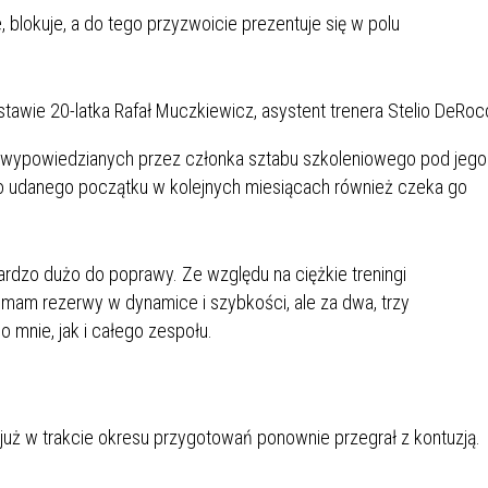
IÓW
DLA WYRÓŻNIAJĄCYCH SIĘ
, blokuje, a do tego przyzwoicie prezentuje się w polu
Y PRACY
PROGRAM WSPARCIA "ROD
UCZNIÓW
3+ GÓRĄ!"
DANIE PLACÓWEK
DOFINANSOWANIE KOSZT
OGÓLNY
BLICZNYCH
BĘDZIŃSKA KARTA SENIOR
KSZTAŁCENIA PRACOWNIK
tawie 20-latka Rafał Muczkiewicz, asystent trenera Stelio DeRoc
MŁODOCIANYCH
 wypowiedzianych przez członka sztabu szkoleniowego pod jego
o udanego początku w kolejnych miesiącach również czeka go
WOWA SZKOŁA MUZYCZNA
ZADANIA DOFINANSOWANE
NIA EDUKACYJNO-
IM. FRYDERYKA CHOPINA
REJESTR DANYCH
BUDŻETU PAŃSTWA
GICZNA W RAMACH
KONTAKTOWYCH (RDK)
KTU ZAGŁĘBIOWSKI PARK
YZAKŁADOWA KASA
DOFINANSOWANIE „ZIELO
dzo dużo do poprawy. Ze względu na ciężkie treningi
RNY
MOGOWO-POŻYCZKOWA
SZKÓŁ” Z WOJEWÓDZKIEGO
am rezerwy w dynamice i szybkości, ale za dwa, trzy
WNIKÓW OŚWIATY
FUNDUSZU OCHRONY
o mnie, jak i całego zespołu.
MACJE MOPS BĘDZIN
INFORMACJE ARIMR
ŚRODOWISKA I GOSPODARK
WODNEJ W KATOWICACH
 SKARBOWY
JAZNA SZKOŁA” RZĄDOWY
INFORMACJE DOTYCZĄCE
KONKURSY NA STANOWISK
uż w trakcie okresu przygotowań ponownie przegrał z kontuzją.
RAM WYRÓWNYWANIA
TRANSPLANTACJI
DYREKTORA
 EDUKACYJNYCH DZIECI I