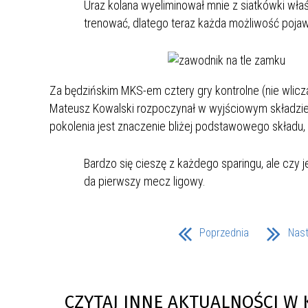
Uraz kolana wyeliminował mnie z siatkówki wł
MŁODZ
trenować, dlatego teraz każda możliwość pojawie
SZANSA – FORMY AKTYWNEGO
MŁODZ
W LAT
WSPARCIA OBSZARU
BĘDZI
ZREWITALIZOWANEGO
Za będzińskim MKS-em cztery gry kontrolne (nie wlicz
BĘDZIŃSKA AKADEMIA MAŁEGO
AKCJA
SPORTOWCA
ALKO
Mateusz Kowalski rozpoczynał w wyjściowym składzie
pokolenia jest znaczenie bliżej podstawowego składu,
PROJEKT EKOLIDERKI
PRACA
Bardzo się cieszę z każdego sparingu, ale czy 
WZMOCNIENIE PROCESU
INFOR
da pierwszy mecz ligowy.
SPRAWIEDLIWEJ TRANSFORMACJI
WYMAG
ŚLĄSKA
Poprzednia
Nas
KONKURS FOTOGRAFICZNY
URZĄD 
„METROPOLIA. PRZEZ PRYZMAT
KONKU
WODY”
PRZEW
NADZO
CZYTAJ INNE AKTUALNOŚCI W 
NAJLE