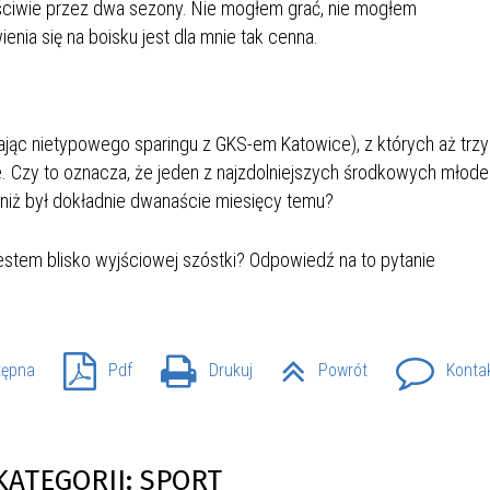
aściwie przez dwa sezony. Nie mogłem grać, nie mogłem
IEŻY „PRZYJAZNA SZKOŁA”
nia się na boisku jest dla mnie tak cenna.
IEŻOWA RADA MIASTA
ACH 2025-2027
WYKAZ ZWIERZĄT ODŁOWI
NA
Z TERENU MIASTA
ając nietypowego sparingu z GKS-em Katowice), z których aż trzy
 ŻYJ ZDROWO BEZ
GDZIE MOŻNA ZNALEŹĆ I J
HOLU
WYGLĄDA PRACA W NGO?
. Czy to oznacza, że jeden z najzdolniejszych środkowych młod
PORADY OD PRACA.PL
 niż był dokładnie dwanaście miesięcy temu?
 W WOJSKU JAKO
BEZPŁATNY PORADNIK DLA
jestem blisko wyjściowej szóstki? Odpowiedź na to pytanie
MATYK – JAK ZOSTAĆ?
KULTURY
ANIA, ZAROBKI
tępna
Pdf
Drukuj
Powrót
Konta
KNF - XV EDYCJA
KATOWICE OTWIERAJĄ DRZW
RSU O NAGRODĘ
CENTRUM ZARZĄDZANIA
ODNICZĄCEGO KOMISJI
RUCHEM
RU FINANSOWEGO ZA
KATEGORII: SPORT
PSZĄ PRACĘ DOKTORSKĄ Z