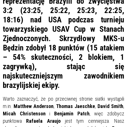
reprezentację Brazylii do zwycięstwa
3:2
(23:25, 25:22, 25:23, 22:25,
18:16)
nad USA podczas turnieju
towarzyskiego USAV Cup w Stanach
Zjednoczonych. Skrzydłowy MKS-u
Będzin zdobył 18 punktów (15 atakiem
– 54% skuteczności, 2 blokiem, 1
zagrywką), stając się
najskuteczniejszym zawodnikiem
brazylijskiej ekipy.
Warto zaznaczyć, że po przeciwnej stronie siatki wystąpili
m.in.
Matthew Anderson
,
Thomas Jaeschke
,
David Smith
,
Micah Christenson
i
Benjamin Patch
, więc zdobycz
punktowa
Rafaela Araujo
jest tym cenniejsza. Nasz