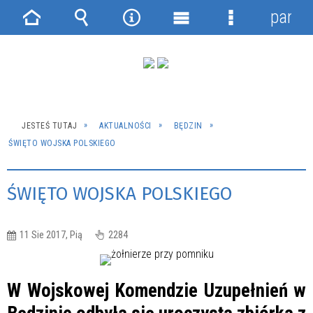
panel
Strona
Wyszukiwarka
Narzędzia
Menu
Menu
główna
główne
szczegółowe
JESTEŚ TUTAJ
AKTUALNOŚCI
BĘDZIN
ŚWIĘTO WOJSKA POLSKIEGO
ŚWIĘTO WOJSKA POLSKIEGO
11 Sie 2017, Pią
2284
W Wojskowej Komendzie Uzupełnień w