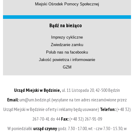
Miejski Ośrodek Pomocy Społecznej
Bądź na bieżąco
Imprezy cykliczne
Zwiedzanie zamku
Polub nas na facebooku
Jakość powietrza i informowanie
GZM
Urząd Miejski w Będzinie,
ul. 11 Listopada 20, 42-500 Będzin
Email:
um@um.bedzin.pl (wysyłane na ten adres niezamówione przez
Urząd Miejski w Będzinie oferty i reklamy będą usuwane)
Telefon:
(+48 32)
267-70-41 do 44
Fax:
(+48 32) 267-91-09
W poniedziałki
urząd czynny
godz. 7.30 - 17.00, wt - czw 7.30 - 15.30, w