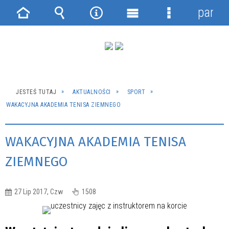
panel
Strona
Wyszukiwarka
Narzędzia
Menu
Menu
główna
główne
szczegółowe
JESTEŚ TUTAJ
AKTUALNOŚCI
SPORT
WAKACYJNA AKADEMIA TENISA ZIEMNEGO
WAKACYJNA AKADEMIA TENISA
ZIEMNEGO
27 Lip 2017, Czw
1508