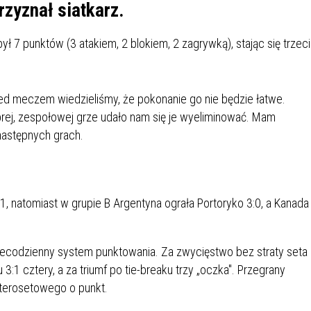
IÓW
DLA WYRÓŻNIAJĄCYCH SIĘ
rzyznał siatkarz.
Y PRACY
PROGRAM WSPARCIA "ROD
UCZNIÓW
3+ GÓRĄ!"
ył 7 punktów (3 atakiem, 2 blokiem, 2 zagrywką), stając się trzec
DANIE PLACÓWEK
DOFINANSOWANIE KOSZT
OGÓLNY
BLICZNYCH
BĘDZIŃSKA KARTA SENIOR
KSZTAŁCENIA PRACOWNIK
MŁODOCIANYCH
ed meczem wiedzieliśmy, że pokonanie go nie będzie łatwe.
brej, zespołowej grze udało nam się je wyeliminować. Mam
WOWA SZKOŁA MUZYCZNA
ZADANIA DOFINANSOWANE
następnych grach.
NIA EDUKACYJNO-
IM. FRYDERYKA CHOPINA
REJESTR DANYCH
BUDŻETU PAŃSTWA
GICZNA W RAMACH
KONTAKTOWYCH (RDK)
KTU ZAGŁĘBIOWSKI PARK
YZAKŁADOWA KASA
DOFINANSOWANIE „ZIELO
RNY
MOGOWO-POŻYCZKOWA
SZKÓŁ” Z WOJEWÓDZKIEGO
 natomiast w grupie B Argentyna ograła Portoryko 3:0, a Kanada
WNIKÓW OŚWIATY
FUNDUSZU OCHRONY
MACJE MOPS BĘDZIN
INFORMACJE ARIMR
ŚRODOWISKA I GOSPODARK
WODNEJ W KATOWICACH
ecodzienny system punktowania. Za zwycięstwo bez straty seta
:1 cztery, a za triumf po tie-breaku trzy „oczka". Przegrany
 SKARBOWY
JAZNA SZKOŁA” RZĄDOWY
INFORMACJE DOTYCZĄCE
KONKURSY NA STANOWISK
RAM WYRÓWNYWANIA
TRANSPLANTACJI
DYREKTORA
zterosetowego o punkt.
 EDUKACYJNYCH DZIECI I