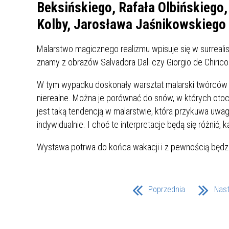
UCZN
Beksińskiego, Rafała Olbińskiego,
KARTA DUŻEJ RODZINY
OFERT
Kolby, Jarosława Jaśnikowskiego
AWANS ZAWODOWY NAUCZYCIELI
ZAKŁA
Malarstwo magicznego realizmu wpisuje się w surrealist
AKTYWIZACJA SPOŁECZNO–
PLAN 
NIEPU
znamy z obrazów Salvadora Dali czy Giorgio de Chirico
ZAWODOWA OSÓB
NIEPEŁNOSPRAWNYCH
W tym wypadku doskonały warsztat malarski twórców 
STYPENDIUM MIASTA BĘDZINA
PAŃST
nierealne. Można je porównać do snów, w których otocz
PODATKI LOKALNE –
KAMPA
I ST. 
jest taką tendencją w malarstwie, która przykuwa uwa
PODSTAWOWE INFORMACJE,
EKOLO
indywidualnie. I choć te interpretacje będą się różnić,
STAWKI I FORMULARZE
DOTACJE DLA NIEPUBLICZNYCH
PROJE
MIĘDZ
SZKÓŁ I PRZEDSZKOLI W
LINEA
ZAPO
Wystawa potrwa do końca wakacji i z pewnością będz
BĘDZINIE
PRACO
INFORMACJE ZUS
INFOR
Poprzednia
Nas
INFORMACJE KRUS
POMOC ZDROWOTNA DLA
URZĄD
„PRZY
NAUCZYCIELI
PROG
SZANS