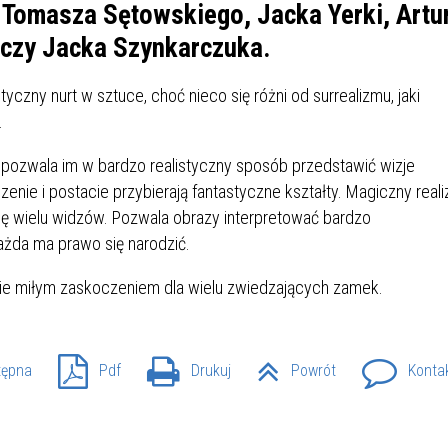
IÓW
DLA WYRÓŻNIAJĄCYCH SIĘ
 Tomasza Sętowskiego, Jacka Yerki, Artu
Y PRACY
PROGRAM WSPARCIA "ROD
UCZNIÓW
 czy Jacka Szynkarczuka.
3+ GÓRĄ!"
DANIE PLACÓWEK
DOFINANSOWANIE KOSZT
yczny nurt w sztuce, choć nieco się różni od surrealizmu, jaki
OGÓLNY
BLICZNYCH
BĘDZIŃSKA KARTA SENIOR
KSZTAŁCENIA PRACOWNIK
.
MŁODOCIANYCH
pozwala im w bardzo realistyczny sposób przedstawić wizje
WOWA SZKOŁA MUZYCZNA
ZADANIA DOFINANSOWANE
enie i postacie przybierają fantastyczne kształty. Magiczny real
NIA EDUKACYJNO-
IM. FRYDERYKA CHOPINA
REJESTR DANYCH
BUDŻETU PAŃSTWA
gę wielu widzów. Pozwala obrazy interpretować bardzo
GICZNA W RAMACH
KONTAKTOWYCH (RDK)
 każda ma prawo się narodzić.
KTU ZAGŁĘBIOWSKI PARK
YZAKŁADOWA KASA
DOFINANSOWANIE „ZIELO
RNY
MOGOWO-POŻYCZKOWA
SZKÓŁ” Z WOJEWÓDZKIEGO
ie miłym zaskoczeniem dla wielu zwiedzających zamek.
WNIKÓW OŚWIATY
FUNDUSZU OCHRONY
MACJE MOPS BĘDZIN
INFORMACJE ARIMR
ŚRODOWISKA I GOSPODARK
WODNEJ W KATOWICACH
tępna
Pdf
Drukuj
Powrót
Konta
 SKARBOWY
JAZNA SZKOŁA” RZĄDOWY
INFORMACJE DOTYCZĄCE
KONKURSY NA STANOWISK
RAM WYRÓWNYWANIA
TRANSPLANTACJI
DYREKTORA
 EDUKACYJNYCH DZIECI I