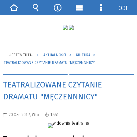
panel
Strona
Wyszukiwarka
Narzędzia
Menu
Menu
główna
główne
szczegółowe
JESTEŚ TUTAJ
AKTUALNOŚCI
KULTURA
TEATRALIZOWANE CZYTANIE DRAMATU "MĘCZENNNICY"
TEATRALIZOWANE CZYTANIE
DRAMATU "MĘCZENNNICY"
20 Cze 2017, Wto
1551