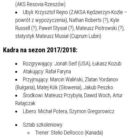
(AKS Resovia Rzeszów)
Ubyli: Krzysztof Rejno (ZAKSA Kędzierzyn-Koźle –
powrót z wypożyczenia), Nathan Roberts (?), Kyle
Russell (?), Paweł Stysiał (?), Mateusz Piotrowski (?),
statystyk Mateusz Musiał (Cuprum Lubin)
Kadra na sezon 2017/2018:
Rozgrywający: Jonah Seif (USA), Łukasz Kozub
Atakujący: Rafał Faryna
Przyjmujący: Marcin Waliński, Zlatan Yordanov
(Bułgaria), Matej Kök (Słowenia), Jakub Peszko
Środkowi: Mateusz Przybyła, Dawid Woch, Artur
Ratajczak
Libero: Michał Potera, Szymon Gregorowicz
Sztab szkoleniowy:
Trener: Stelio DeRocco (Kanada)