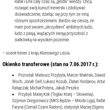
Rafał i Emil cały czas są „głodni" wiedzy. Chcą
rozwijać swój kunszt trenerski i zdobywać
doświadczenie, dzieląc się przy tym ze mną
różnymi spostrzeżeniami. Bardzo się cieszę, że
mam pod swoimi „skrzydłami" ambitnych ludzi,
ludzi z pasją, wiążących swoją przyszłość z
siatkówką na wysokim poziomie.
– ocenił trener z kraju Klonowego Liścia.
Okienko transferowe (stan na 7.06.2017 r.):
Pozostali: Mateusz Przybyła, Marcin Waliński, Dawid
Woch, Jonah Seif, Łukasz Kozub, Zlatan Yordanov, Artur
Ratajczak, Michał Potera, Jakub Peszko
Przybyli: Matej Kök (Triglav Kranj – Słowenia),
Szymon Gregorowicz (MKS Będzin – Młoda Liga), Rafał
Faryna (Cerrad Czarni Radom), statystyk Maciej Etgens