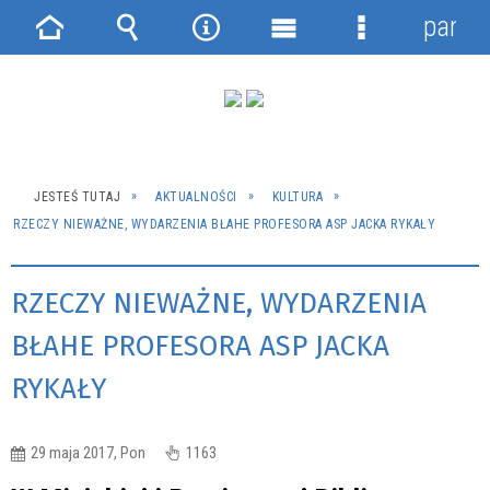
panel
Strona
Wyszukiwarka
Narzędzia
Menu
Menu
główna
główne
szczegółowe
JESTEŚ TUTAJ
AKTUALNOŚCI
KULTURA
RZECZY NIEWAŻNE, WYDARZENIA BŁAHE PROFESORA ASP JACKA RYKAŁY
RZECZY NIEWAŻNE, WYDARZENIA
BŁAHE PROFESORA ASP JACKA
RYKAŁY
29 maja 2017, Pon
1163