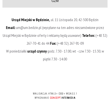
GZM
Urząd Miejski w Będzinie,
ul. 11 Listopada 20, 42-500 Będzin
Email:
um@um.bedzin.pl (wysyłane na ten adres niezamówione przez
Urząd Miejski w Będzinie oferty i reklamy będą usuwane)
Telefon:
(+48 32)
267-70-41 do 44
Fax:
(+48 32) 267-91-09
W poniedziałki
urząd czynny
godz. 7.30 - 17.00, wt - czw 7.30 - 15.30, w
piątki 7.30 - 14.00
WALIDACJA:
HTML5
+
CSS3
+
WCAG 2.1
WYKONANIE
CONCEPT
INTERMEDIA