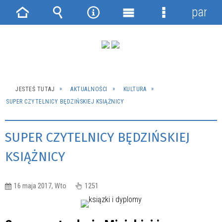
panel
Strona
Wyszukiwarka
Narzędzia
Menu
Menu
główna
główne
szczegółowe
JESTEŚ TUTAJ
AKTUALNOŚCI
KULTURA
SUPER CZYTELNICY BĘDZIŃSKIEJ KSIĄŻNICY
SUPER CZYTELNICY BĘDZIŃSKIEJ
KSIĄŻNICY
16 maja 2017, Wto
1251