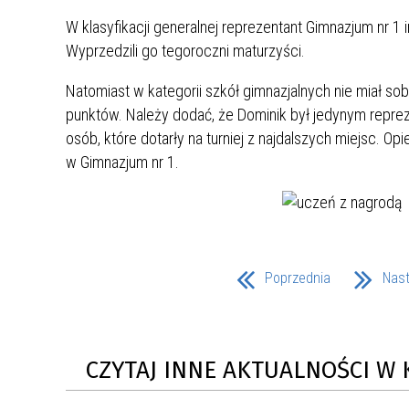
UCZN
KARTA DUŻEJ RODZINY
OFERT
W klasyfikacji generalnej reprezentant Gimnazjum nr 1 
Wyprzedzili go tegoroczni maturzyści.
AWANS ZAWODOWY NAUCZYCIELI
ZAKŁA
Natomiast w kategorii szkół gimnazjalnych nie miał so
AKTYWIZACJA SPOŁECZNO–
PLAN 
NIEPU
ZAWODOWA OSÓB
punktów. Należy dodać, że Dominik był jedynym reprez
NIEPEŁNOSPRAWNYCH
osób, które dotarły na turniej z najdalszych miejsc. O
STYPENDIUM MIASTA BĘDZINA
PAŃST
w Gimnazjum nr 1.
PODATKI LOKALNE –
KAMPA
I ST. 
PODSTAWOWE INFORMACJE,
EKOLO
STAWKI I FORMULARZE
DOTACJE DLA NIEPUBLICZNYCH
PROJE
MIĘDZ
SZKÓŁ I PRZEDSZKOLI W
LINEA
ZAPO
BĘDZINIE
PRACO
Poprzednia
Nas
INFORMACJE ZUS
INFOR
INFORMACJE KRUS
POMOC ZDROWOTNA DLA
URZĄD
„PRZY
CZYTAJ INNE AKTUALNOŚCI W 
NAUCZYCIELI
PROG
SZANS