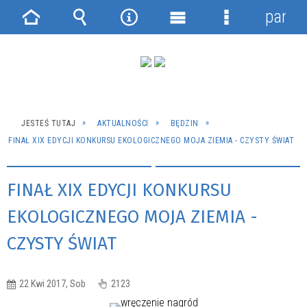
panel
Strona
Wyszukiwarka
Narzędzia
Menu
Menu
główna
główne
szczegółowe
JESTEŚ TUTAJ
AKTUALNOŚCI
BĘDZIN
FINAŁ XIX EDYCJI KONKURSU EKOLOGICZNEGO MOJA ZIEMIA - CZYSTY ŚWIAT
FINAŁ XIX EDYCJI KONKURSU
EKOLOGICZNEGO MOJA ZIEMIA -
CZYSTY ŚWIAT
22 Kwi 2017, Sob
2123