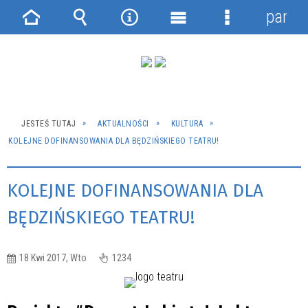
panel
Strona
Wyszukiwarka
Narzędzia
Menu
Menu
główna
główne
szczegółowe
JESTEŚ TUTAJ
AKTUALNOŚCI
KULTURA
KOLEJNE DOFINANSOWANIA DLA BĘDZIŃSKIEGO TEATRU!
KOLEJNE DOFINANSOWANIA DLA
BĘDZIŃSKIEGO TEATRU!
18 Kwi 2017, Wto
1234