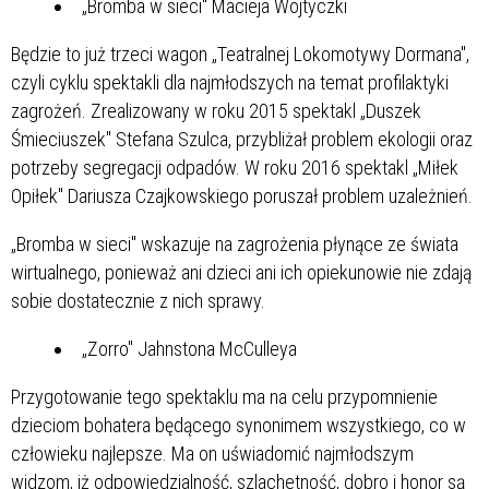
„Bromba w sieci" Macieja Wojtyczki
Będzie to już trzeci wagon „Teatralnej Lokomotywy Dormana",
czyli cyklu spektakli dla najmłodszych na temat profilaktyki
zagrożeń. Zrealizowany w roku 2015 spektakl „Duszek
Śmieciuszek" Stefana Szulca, przybliżał problem ekologii oraz
potrzeby segregacji odpadów. W roku 2016 spektakl „Miłek
Opiłek" Dariusza Czajkowskiego poruszał problem uzależnień.
„Bromba w sieci" wskazuje na zagrożenia płynące ze świata
wirtualnego, ponieważ ani dzieci ani ich opiekunowie nie zdają
sobie dostatecznie z nich sprawy.
„Zorro" Jahnstona McCulleya
Przygotowanie tego spektaklu ma na celu przypomnienie
dzieciom bohatera będącego synonimem wszystkiego, co w
człowieku najlepsze. Ma on uświadomić najmłodszym
widzom, iż odpowiedzialność, szlachetność, dobro i honor są