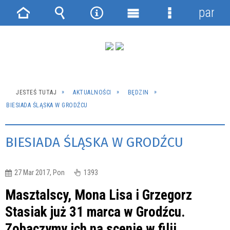
panel
Strona
Wyszukiwarka
Narzędzia
Menu
Menu
główna
główne
szczegółowe
JESTEŚ TUTAJ
AKTUALNOŚCI
BĘDZIN
BIESIADA ŚLĄSKA W GRODŹCU
BIESIADA ŚLĄSKA W GRODŹCU
27 Mar 2017, Pon
1393
Masztalscy, Mona Lisa i Grzegorz
Stasiak już 31 marca w Grodźcu.
Zobaczymy ich na scenie w filii